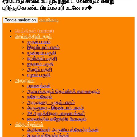
ஏரியோடு கால்வாய் முடிந்துவிட வேண்டும் என்று
புரிந்துகொண்ட பிரம்மசாரி உடனே ஸ�
காமகோடி
Toggle navigation
செய்திகள்
(current)
தெய்வத்தின் குரல்
முதல் பாகம்
இரண்டாம் பாகம்
மூன்றாம் பகுதி
நான்காம் பகுதி
ஐந்தாம் பகுதி
ஆறாம் பகுதி
ஏழாம் பகுதி
அருளுரை
புராணங்கள்
ஆலயங்களும் தெய்வீகக் கலைகளும்
தசோபதேசம்
அருளுரை - முதல் பாகம்
அருளுரை - இரண்டாம் பாகம்
39 அனுக்கிரஹ பாஷணங்கள்
சைவத்தில் கஜேந்திர மோக்ஷம்
ஸ்தோத்ரங்கள்
ஆதிசங்கரர் அருளிய ஸ்தோத்ரங்கள்
மேலும் ஸ்தோத்ரங்கள்