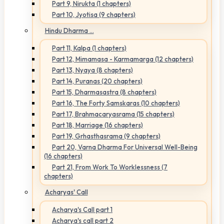
Part 9, Nirukta (1 chapters)
Part 10, Jyotisa (9 chapters)
Hindu Dharma ...
Part 11, Kalpa (1 chapters)
Part 12, Mimamasa - Karmamarga (12 chapters)
Part 13, Nyaya (8 chapters)
Part 14, Puranas (20 chapters)
Part 15, Dharmasastra (8 chapters)
Part 16, The Forty Samskaras (10 chapters)
Part 17, Brahmacaryasrama (15 chapters)
Part 18, Marriage (16 chapters)
Part 19, Grhasthasrama (9 chapters)
Part 20, Varna Dharma For Universal Well-Being
(16 chapters)
Part 21, From Work To Worklessness (7
chapters)
Acharyas' Call
Acharya's Call part 1
Acharya's call part 2