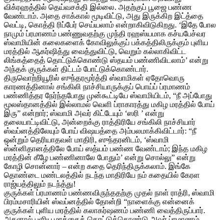
விக்ரஹத்தில் தெய்வசக்தி இல்லை. அதற்குப் பூஜை பண்ண
வேண்டாம். அதை சாக்கால் மூடிவிட்டு, அது இருக்கிற இட்த்தை
வெட்டி, கொத்தி ரிப்பேர் செய்யலாம் என்றாகிவிடுகிறது. ‘இதே போல
நாமும் ப்ரமாணம் பண்ணுவதற்கு முந்தி ரஹஸ்யமாக கச்யபேச்வர
ஸ்வாமியின் கலைகளைக் கோவிலுக்குப் பக்கத்திலிருக்கும் புளிய
மரத்தில் ஆகர்ஷித்து வைத்துவிட்டு, வெறும் கல்லாகிவிட்ட
லிங்கத்தைத் தொட்டுக்கொண்டு ஸ்தயம் பண்ணிவிடலாம்’ என்று
அந்தக் குருக்கள் திட்டம் போட்டுக்கொண்டார்.
திருவொற்றியூரில் ஸுந்தரமூர்த்தி ஸ்வாமிகள் ஏதோவொரு
காரணத்தினால் சங்கிலி நாச்சியாருக்குப் பொய்ப் ப்ரமாணம்
பண்ணித்தர நேர்ந்தபோது முன்கூட்டியே ஸ்வாமியிடம், “நீ அப்போது
மூலஸ்தானத்தில் இல்லாமல் வெளி ப்ராகாரத்து மகிழ மரத்தில் போய்
இரு” என்றார்; ஸ்வாமி அவர் கிட்டேயும் ‘ஸரி ’ என்று
தலையாட்டிவிட்டு, அன்றைக்கு ராத்திரியே சங்கிலி நாச்சியார்
ஸ்வப்னத்திலேயும் போய் விஷயத்தை அம்பலமாக்கிவிட்டார்: “நீ
ஒன்றும் தெரியாதவள் மாதிரி, ஸுந்தரனிடம், ‘ஸ்வாமி
ஸ்ன்னிதானத்திலே போய் ஸத்யம் பண்ண வேண்டாம்; இந்த மகிழ
மரத்தின் கீழே பண்ணினாலே போதும்’ என்று சொல்லு” என்று
கோழி சொன்னார் – என்ற கதை தெரிந்திருக்கலாம். இங்கே
தொண்டை மண்டலத்தில் நடந்த மாதிரியே நம் கதையில் கேரள
ராஜ்யத்திலும் நடந்த்து!
குருக்கள் ப்ரமாணம் பண்ணவிருந்ததற்கு முதல் நாள் ராத்ரி, ஸ்வாமி
பிரம்மசாரியின் ஸ்வப்னத்தில் தோன்றி “நாளைக்கு என்னைக்
குருக்கள் புளிய மரத்தில் கலாகர்ஷணம் பண்ணி வைத்திருப்பார்.
அதனால் புளிய மரத்தைத் தொட்டுக்கொண்டு அவர் ப்ரமாணம்