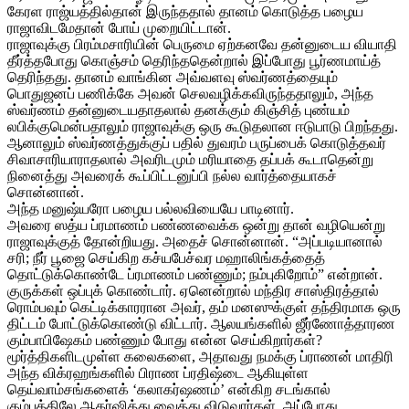
கேரள ராஜ்யத்தில்தான் இருந்ததால் தானம் கொடுத்த பழைய
ராஜாவிடமேதான் போய் முறையிட்டான்.
ராஜாவுக்கு பிரம்மசாரியின் பெருமை ஏற்கனவே தன்னுடைய வியாதி
தீர்த்தபோது கொஞ்சம் தெரிந்ததென்றால் இப்போது பூர்ணமாய்த்
தெரிந்தது. தானம் வாங்கின அவ்வளவு ஸ்வர்ணத்தையும்
பொதுஜனப் பணிக்கே அவன் செலவழிக்கவிருந்ததாலும், அந்த
ஸ்வர்ணம் தன்னுடையதாதலால் தனக்கும் கிஞ்சித் புண்யம்
லபிக்குமென்பதாலும் ராஜாவுக்கு ஒரு கூடுதலான ஈடுபாடு பிறந்தது.
ஆனாலும் ஸ்வர்ணத்துக்குப் பதில் துவரம் பருப்பைக் கொடுத்தவர்
சிவாசாரியாராதலால் அவரிடமும் மரியாதை தப்பக் கூடாதென்று
நினைத்து அவரைக் கூப்பிட்டனுப்பி நல்ல வார்த்தையாகச்
சொன்னான்.
அந்த மனுஷ்யரோ பழைய பல்லவியையே பாடினார்.
அவரை ஸத்ய ப்ரமாணம் பண்ணவைக்க ஒன்று தான் வழியென்று
ராஜாவுக்குத் தோன்றியது. அதைச் சொன்னான். “அப்படியானால்
சரி; நீர் பூஜை செய்கிற கச்யபேச்வர மஹாலிங்கத்தைத்
தொட்டுக்கொண்டே ப்ரமாணம் பண்ணும்; நம்புகிறோம்” என்றான்.
குருக்கள் ஒப்புக் கொண்டார். ஏனென்றால் மந்திர சாஸ்திரத்தால்
ரொம்பவும் கெட்டிக்காரரான அவர், தம் மனஸுக்குள் தந்திரமாக ஒரு
திட்டம் போட்டுக்கொண்டு விட்டார். ஆலயங்களில் ஜீர்ணோத்தாரண
கும்பாபிஷேகம் பண்ணும் போது என்ன செய்கிறார்கள்?
மூர்த்திகளிடமுள்ள கலைகளை, அதாவது நமக்கு ப்ராணன் மாதிரி
அந்த விக்ரஹங்களில் பிராண ப்ரதிஷ்டை ஆகியுள்ள
தெய்வாம்சங்களைக் ‘கலாகர்ஷணம்’ என்கிற சடங்கால்
கும்பத்திலே ஆகர்ஷித்து வைத்து விடுவார்கள். அப்போது