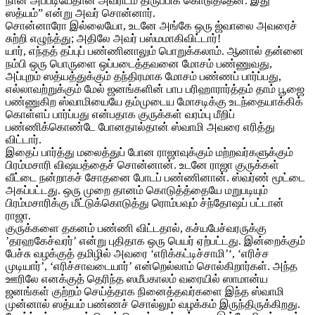
நான் அப்படியேதான் அவரிடம் திருப்பிக் கொடுத்தேன். இது
ஸத்யம்” என்று அவர் சொன்னார்.
சொன்னாரோ இல்லையோ, உடனே அங்கே ஒரு ஜ்வாலை அவரைச்
சுற்றி எழுந்த்து; அதிலே அவர் பஸ்மமாகிவிட்டார்!
யார், எந்தத் தப்புப் பண்ணினாலும் பொறுக்கலாம். ஆனால் தன்னை
நம்பி ஒரு பொருளை ஒப்படைத்தவனை மோசம் பண்ணுவது,
அப்புறம் ஸத்யத்துக்கும் தந்திரமாக மோசம் பண்ணப் பார்ப்பது,
எல்லாவற்றுக்கும் மேல் ஜனங்களின் பாப பரிஹாரார்த்தம் தாம் பூஜை
பண்ணுகிற ஸ்வாமியையே தம்முடைய மோசடிக்கு உடந்தையாக்கிக்
கொள்ளப் பார்ப்பது என்பதாக குருக்கள் வரம்பு மீறிப்
பண்ணிக்கொண்டே போனதால்தான் ஸ்வாமி அவரை எரித்து
விட்டார்.
இதைப் பார்த்து மலைத்துப் போன ராஜாவுக்கும் மற்றவர்களுக்கும்
பிரம்மசாரி விஷயத்தைச் சொன்னான். உடனே ராஜா குருக்கள்
வீட்டை நன்றாகச் சோதனை போடப் பண்ணினான். ஸ்வர்ண் மூட்டை
அகப்பட்டது. ஒரு முறை தானம் கொடுத்த்தையே மறுபடியும்
பிரம்மசாரிக்கு மீட்டுக்கொடுத்து ரொம்பவும் ச்ந்தோஷப் பட்டான்
ராஜா.
குருக்களை தகனம் பண்ணி விட்டதால், கச்யபேச்வரருக்கு
’தரஹகேச்வரர்’ என்று புதிதாக ஒரு பெயர் ஏற்பட்டது. இன்றைக்கும்
பேச்சு வழக்குத் தமிழில் அவரை ‘எரிக்கட்டிச்சாமி’‘, ‘எரிச்ச
முடியார்’, ‘எரிச்சாவடையார்’ என்றெல்லாம் சொல்கிறார்கள். அந்த
ஊரிலே எனக்குத் தெரிந்த ஸமீபகாலம் வரையில் ஸாமான்ய
ஜனங்கள் குற்றம் செய்த்தாக நினைத்தவர்களை இந்த ஸ்வாமி
முன்னால் ஸத்யம் பண்ணச் சொல்லும் வழக்கம் இருந்திருக்கிறது.