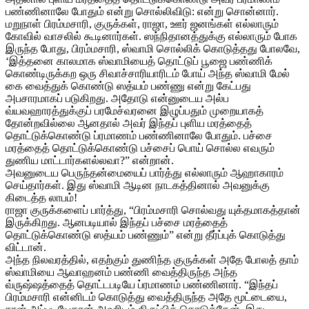
பண்ணினாலே போதும் என்று சொல்லிவிடு: என்று சொன்னார்.
மறுநாள் பிரம்மசாரி, குருக்கள், ராஜா, ஊர் ஜனங்கள் எல்லாரும்
கோவில் வாசலில் கூடினார்கள். ஸந்நிதானத்துக்கு எல்லாரும் போக
இருந்த போது, பிரம்மசாரி, ஸ்வாமி சொல்லிக் கொடுத்தது போலவே,
‘இத்தனை காலமாக ஸ்வாமியைத் தொட்டுப் பூஜை பண்ணிக்
கொண்டிருக்கற ஒரு சிவாச்சாரியாரிடம் போய் அந்த ஸ்வாமி மேல்
கை வைத்துக் கொண்டு ஸத்யம் பண்ணு என்று கேட்பது
அபசாரமாகப் படுகிறது. அதோடு என்னுடைய அல்ப
வ்யவஹாரத்துக்குப் பரமேச்வரனை இழுப்பதும் முறையாகத்
தோன்றவில்லை ஆனதால் அவர் இந்தப் புளிய மரத்தைத்
தொட்டுக்கொண்டு ப்ரமாணம் பண்ணினாலே போதும். பச்சை
மரத்தைத் தொட்டுக்கொண்டு பச்சைப் பொய் சொல்ல எவரும்
துணிய மாட்டார்களல்லவா?” என்றான்.
அவனுடைய பெருந்தன்மையைப் பார்த்து எல்லாரும் ஆஹாகாரம்
செய்தார்கள். இது ஸ்வாமி ஆடின நாடகத்தினால் அவனுக்கு
கிடைத்த லாபம்!
ராஜா குருக்களைப் பார்த்து, “பிரம்மசாரி சொல்வது யுக்தமாகத்தான்
இருக்கிறது. ஆனபடியால் இந்தப் பச்சை மரத்தைத்
தொட்டுக்கொண்டு ஸத்யம் பண்ணும்” என்று தீர்ப்புக் கொடுத்து
விட்டான்.
அந்த நிலவரத்தில், எதற்கும் துணிந்த குருக்கள் அதே போலத் தாம்
ஸ்வாமியை ஆவாஹனம் பண்ணி வைத்திருந்த அந்த
வ்ருஷ்ஷத்தைத் தொட்டபடியே ப்ரமாணம் பண்ணினார். “இந்தப்
பிரம்மசாரி என்னிடம் கொடுத்து வைத்திருந்த அதே மூட்டையை,