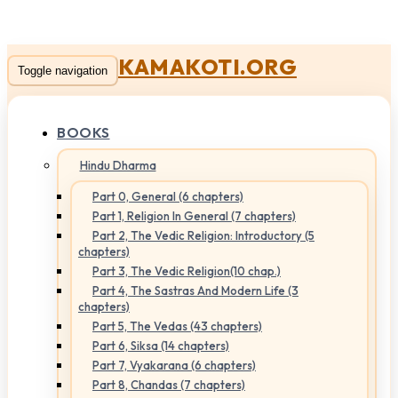
KAMAKOTI.ORG
Toggle navigation
BOOKS
Hindu Dharma
Part 0, General (6 chapters)
Part 1, Religion In General (7 chapters)
Part 2, The Vedic Religion: Introductory (5
chapters)
Part 3, The Vedic Religion(10 chap.)
Part 4, The Sastras And Modern Life (3
chapters)
Part 5, The Vedas (43 chapters)
Part 6, Siksa (14 chapters)
Part 7, Vyakarana (6 chapters)
Part 8, Chandas (7 chapters)