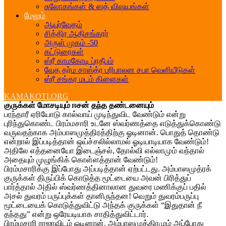
சுலோகங்கள் & ஸத் விஷயங்கள்
மேலும்
ஆயுர்வேதம்
சித்திர ஆதிசங்கரர்
அருள் முகம் -50
கட்டுரைகள்
ஸ்ரீ காமகோடி ப்ரதீபம்
வேத தர்ம சாஸ்த்ர பரிபாலன சபா வெளியீடுகள்
ஸ்ரீ சங்கர மடம் கிளைகள்
KAMAKOTI.ORG
குருக்கள் மோசடியும் ஈசன் தந்த தண்டனையும்
பரந்தாரீ ஏரியோடு கால்வாய் முடிந்துவிட வேண்டும் என்று
புரிந்துகொண்ட பிரம்மசாரி உடனே ஸ்வர்ணத்தை எடுத்துக்கொண்டு
வருவதற்காக அம்பாஸமுத்திரத்திற்கு ஓடினான். பொதுத் தொண்டு
என்றால் இப்படித்தான் ஒய்ச்சலில்லாமல் ஓடியாடியாக வேண்டும்!
அதிலே எத்தனையோ இடைஞ்சல், தோல்வி எல்லாமும் வந்தால்
அதையும் முழுங்கிக் கொள்ளத்தான் வேண்டும்!
பிரம்மசாரிக்கு இப்போது அப்படித்தான் ஏற்பட்டது. அம்பாஸமுத்ரக்
குருக்கள் திருப்பிக் கொடுத்த மூட்டையை அவன் பிரித்துப்
பார்த்தால் அதில் ஸ்வர்ணத்தினாலான துவரை மணிக்குப் பதில்
அசல் துவரம் பருப்புக்கள் தானிருந்தன! வெறும் துவரம்பருப்பு
மூட்டையைக் கொடுத்துவிட்டு அந்தக் குருக்கள் “இதுதான் நீ
தந்தது” என்று ஒரேயடியாக சாதித்துவிட்டார்.
பிரம்மசாரி ராஜாவிடம் ஓடினான். அம்பாஸமுத்திரமும் அப்போது