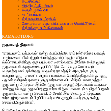
ஆயுர்வேதம்
சித்திர ஆதிசங்கரர்
அருள் முகம் -50
கட்டுரைகள்
ஸ்ரீ காமகோடி ப்ரதீபம்
வேத தர்ம சாஸ்த்ர பரிபாலன சபா வெளியீடுகள்
ஸ்ரீ சங்கர மடம் கிளைகள்
KAMAKOTI.ORG
குருவாகத் திருமால்
'நாராயணம், பத்மபுவம்' என்று ஆரம்பித்தே நாம் (ஸ்ரீ சங்கர பகவத்
பாதர்களைப் பின்பற்றும் ஸ்மார்த்தர்கள்) ப்ரஹ்ம வித்யா
ஸ்ம்ப்ரதாயத்திற்கு குரு பரம்பரை சொல்வதால் இங்கே அந்த முதல்
குருவான விஷ்ணுவைக் குறிப்பிட்டுச் சொல்வது ரொம்பவும்
பொருத்தமாயிருக்கிறது. ஸஹஸ்ர நாமத்தில் அவருக்கு 'குரு'
என்றும் 'குரு - தமன்' என்றும் நாமாக்கள் கொடுத்திருக்கிறது. குரு
- தமன் என்றால் ஏனைய குருமார்களை விட ச்ரேஷ்டமான உத்தம
குரு என்று அர்த்தம். இங்கே (குரு என்பதற்கு) ஆசார்யாள் பாஷ்யம்
பண்ணும்போது மஹாவிஷ்ணு ஸர்வ வித்யைகளையும் உபதேசிப்பதால்
குருவாகிறார் என்று சொல்லி, அதோடு இன்னொரு அர்த்தமாக
ஸர்வ ஜீவர்களையும் பிறப்பிப்பவர் என்பதாலும் அவர் குரு என்று
சொல்லியிருக்கிறார்.
இதிலிருந்து பிறப்பைத் தரும் பிதாவை குரு என்று சொல்வதுண்டு