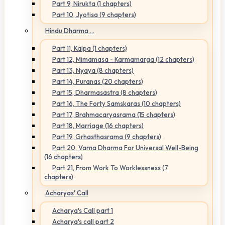
Part 9, Nirukta (1 chapters)
Part 10, Jyotisa (9 chapters)
Hindu Dharma ...
Part 11, Kalpa (1 chapters)
Part 12, Mimamasa - Karmamarga (12 chapters)
Part 13, Nyaya (8 chapters)
Part 14, Puranas (20 chapters)
Part 15, Dharmasastra (8 chapters)
Part 16, The Forty Samskaras (10 chapters)
Part 17, Brahmacaryasrama (15 chapters)
Part 18, Marriage (16 chapters)
Part 19, Grhasthasrama (9 chapters)
Part 20, Varna Dharma For Universal Well-Being
(16 chapters)
Part 21, From Work To Worklessness (7
chapters)
Acharyas' Call
Acharya's Call part 1
Acharya's call part 2