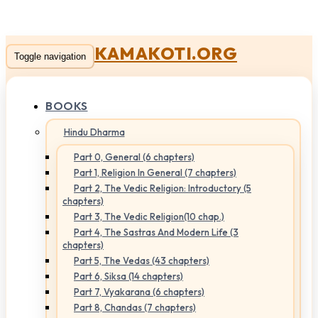
KAMAKOTI.ORG
Toggle navigation
BOOKS
Hindu Dharma
Part 0, General (6 chapters)
Part 1, Religion In General (7 chapters)
Part 2, The Vedic Religion: Introductory (5
chapters)
Part 3, The Vedic Religion(10 chap.)
Part 4, The Sastras And Modern Life (3
chapters)
Part 5, The Vedas (43 chapters)
Part 6, Siksa (14 chapters)
Part 7, Vyakarana (6 chapters)
Part 8, Chandas (7 chapters)