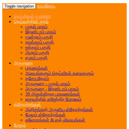
காமகோடி
Toggle navigation
செய்திகள்
(current)
தெய்வத்தின் குரல்
முதல் பாகம்
இரண்டாம் பாகம்
மூன்றாம் பகுதி
நான்காம் பகுதி
ஐந்தாம் பகுதி
ஆறாம் பகுதி
ஏழாம் பகுதி
அருளுரை
புராணங்கள்
ஆலயங்களும் தெய்வீகக் கலைகளும்
தசோபதேசம்
அருளுரை - முதல் பாகம்
அருளுரை - இரண்டாம் பாகம்
39 அனுக்கிரஹ பாஷணங்கள்
சைவத்தில் கஜேந்திர மோக்ஷம்
ஸ்தோத்ரங்கள்
ஆதிசங்கரர் அருளிய ஸ்தோத்ரங்கள்
மேலும் ஸ்தோத்ரங்கள்
சுலோகங்கள் & ஸத் விஷயங்கள்
மேலும்