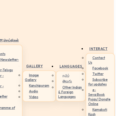
ार,செய்திகள்
INTERACT
nts
Contact
-Newsletter-
Us
GALLERY
LANGUAGES
Facebook
r-Telugu
Twitter
Image
தமிழ்
r -
Subscribe
Gallery
తెలుగు
for updates
Kanchipuram
r -
Other Indian
e-
Audio
& Foreign
Seva:Book
etter
Languages
Video
Pujas/ Donate
Online
gramme of
Kamakoti
Kosh