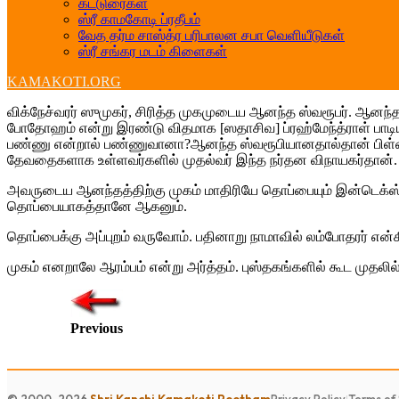
கட்டுரைகள்
ஸ்ரீ காமகோடி ப்ரதீபம்
வேத தர்ம சாஸ்த்ர பரிபாலன சபா வெளியீடுகள்
ஸ்ரீ சங்கர மடம் கிளைகள்
KAMAKOTI.ORG
விக்நேச்வரர் ஸுமுகர், சிரித்த முகமுடைய ஆனந்த ஸ்வரூபர். ஆனந
போதோஹம் என்று இரண்டு விதமாக [ஸதாசிவ] ப்ரஹ்மேந்த்ராள் பாடியிரு
பண்ணு என்றால் பண்ணுவானா?ஆனந்த ஸ்வரூபியானதால்தான் பிள்ளைய
தேவதைகளாக உள்ளவர்களில் முதல்வர் இந்த நர்தன விநாயகர்தான்.
அவருடைய ஆனந்தத்திற்கு முகம் மாதிரியே தொப்பையும் இன்டெக்ஸ் 
தொப்பையாகத்தானே ஆகனும்.
தொப்பைக்கு அப்புறம் வருவோம். பதினாறு நாமாவில் லம்போதரர் என்க
முகம் எனறாலே ஆரம்பம் என்று அர்த்தம். புஸ்தகங்களில் கூட முதலி
Previous