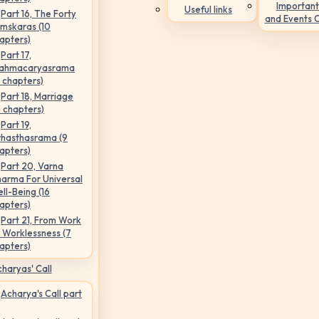
Important
Useful links
Part 16, The Forty
and Events 
mskaras (10
apters)
Part 17,
ahmacaryasrama
5 chapters)
Part 18, Marriage
6 chapters)
Part 19,
hasthasrama (9
apters)
Part 20, Varna
arma For Universal
ll-Being (16
apters)
Part 21, From Work
 Worklessness (7
apters)
haryas' Call
Acharya's Call part