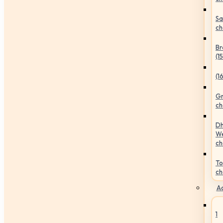
Sa
ch
Br
(1
(1
Gr
ch
Dh
We
ch
To
ch
Ac
1