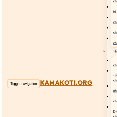
ch
(6
ch
ch
ch
Hi
ch
- 
ch
KAMAKOTI.ORG
Toggle navigation
ch
ch
Dh
ch