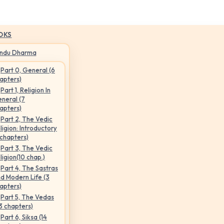
OKS
indu Dharma
Part 0, General (6
apters)
Part 1, Religion In
neral (7
apters)
Part 2, The Vedic
ligion: Introductory
 chapters)
Part 3, The Vedic
ligion(10 chap.)
Part 4, The Sastras
d Modern Life (3
apters)
Part 5, The Vedas
3 chapters)
Part 6, Siksa (14