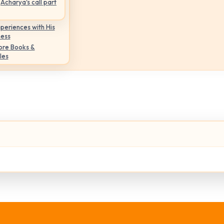
Acharya's call part
periences with His
ness
ore Books &
les