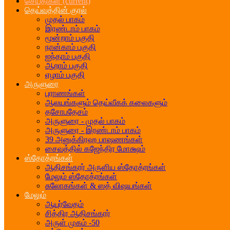
செய்திகள்
(current)
தெய்வத்தின் குரல்
முதல் பாகம்
இரண்டாம் பாகம்
மூன்றாம் பகுதி
நான்காம் பகுதி
ஐந்தாம் பகுதி
ஆறாம் பகுதி
ஏழாம் பகுதி
அருளுரை
புராணங்கள்
ஆலயங்களும் தெய்வீகக் கலைகளும்
தசோபதேசம்
அருளுரை - முதல் பாகம்
அருளுரை - இரண்டாம் பாகம்
39 அனுக்கிரஹ பாஷணங்கள்
சைவத்தில் கஜேந்திர மோக்ஷம்
ஸ்தோத்ரங்கள்
ஆதிசங்கரர் அருளிய ஸ்தோத்ரங்கள்
மேலும் ஸ்தோத்ரங்கள்
சுலோகங்கள் & ஸத் விஷயங்கள்
மேலும்
ஆயுர்வேதம்
சித்திர ஆதிசங்கரர்
அருள் முகம் -50