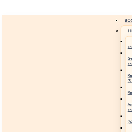
BO
H
ch
Ge
ch
Re
(5
Re
An
ch
(4