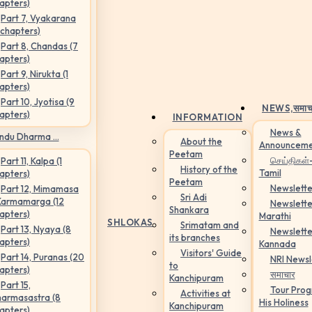
apters)
Part 7, Vyakarana
 chapters)
Part 8, Chandas (7
apters)
Part 9, Nirukta (1
apters)
Part 10, Jyotisa (9
NEWS,
समाच
apters)
INFORMATION
News &
ndu Dharma ...
About the
Announceme
Peetam
செய்திகள்
Part 11, Kalpa (1
History of the
Tamil
apters)
Peetam
Newslette
Part 12, Mimamasa
Sri Adi
Karmamarga (12
Newslette
Shankara
apters)
Marathi
SHLOKAS
Srimatam and
Part 13, Nyaya (8
Newslette
its branches
apters)
Kannada
Visitors' Guide
Part 14, Puranas (20
NRI Newsl
to
apters)
समाचार
Kanchipuram
Part 15,
Tour Pro
Activities at
armasastra (8
His Holiness
Kanchipuram
apters)