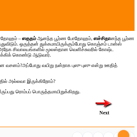
 போதோஹம் –
ஸததம்
ஆனந்த பூர்ண போதோஹம்,
ஸச்சிதா
னந்த பூர்ண
ந்துவிடும். ஒருத்தன் துக்கமாயிருக்கும்போது கொஞ்சம் டான்ஸ்
 அநேக சிவாலயங்களில் மூலஸ்தான வெளிச்சுவரில் கோஷ்ட
க்கிக் கொண்டு ஆடுவார்.
ானே வசனம்?அப்போது வயிறு நன்றாக புஸு புஸு என்று ஊதித்
்தில் அல்லவா இருக்கிறோம்?
ருப்பது ரொம்பப் பொருத்தமாயிறுக்கிறது.
Next