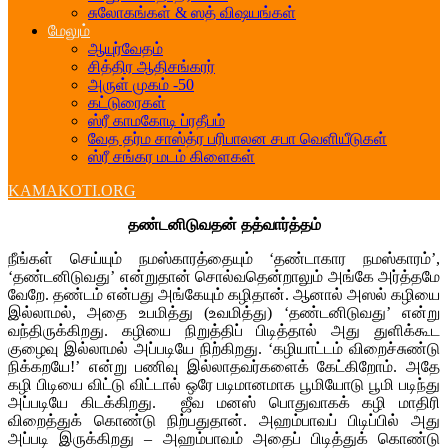
சுலோகங்கள் & ஸத் விஷயங்கள்
மேலும்
ஆயுர்வேதம்
சித்திர ஆதிசங்கரர்
அருள் முகம் -50
கட்டுரைகள்
ஸ்ரீ காமகோடி ப்ரதீபம்
வேத தர்ம சாஸ்த்ர பரிபாலன சபா வெளியீடுகள்
ஸ்ரீ சங்கர மடம் கிளைகள்
KAMAKOTI.ORG
தண்டனிடுவதன் தத்வார்த்தம்
நீங்கள் செய்யும் நமஸ்காரத்தையும் ‘தண்டாகார நமஸ்காரம்’,
‘தண்டனிடுவது’ என்றுதான் சொல்வதென்றாலும் அங்கே அர்த்தமே
வேறே. தண்டம் என்பது அங்கேயும் கழிதான். ஆனால் அஸல் கழியை
இல்லாமல், அதை உபமித்து (உவமித்து) ‘தண்டனிடுவது’ என்று
வந்திருக்கிறது. கழியை நிறுத்திப் பிடித்தால் அது துளிக்கூட
குழைவு இல்லாமல் அப்படியே நிற்கிறது. ‘கழியாட்டம் விறைச்சுண்டு
நிக்கறயே!’ என்று பணிவு இல்லாதவர்களைக் கேட்கிறோம். அதே
கழி பிடியை விட்டு விட்டால் ஒரே படிமானமாக பூமியோடு பூமி படிந்து
அப்படியே கிடக்கிறது. ஜீவ மனஸ் பொதுவாகக் கழி மாதிரி
விறைத்துக் கொண்டு நிற்பதுதான். அஹம்பாவப் பிடிப்பில் அது
அப்படி இருக்கிறது – அஹம்பாவம் அதைப் பிடித்துக் கொண்டு