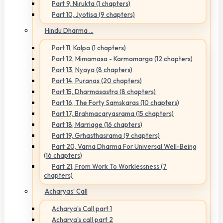
Part 9, Nirukta (1 chapters)
Part 10, Jyotisa (9 chapters)
Hindu Dharma ...
Part 11, Kalpa (1 chapters)
Part 12, Mimamasa - Karmamarga (12 chapters)
Part 13, Nyaya (8 chapters)
Part 14, Puranas (20 chapters)
Part 15, Dharmasastra (8 chapters)
Part 16, The Forty Samskaras (10 chapters)
Part 17, Brahmacaryasrama (15 chapters)
Part 18, Marriage (16 chapters)
Part 19, Grhasthasrama (9 chapters)
Part 20, Varna Dharma For Universal Well-Being
(16 chapters)
Part 21, From Work To Worklessness (7
chapters)
Acharyas' Call
Acharya's Call part 1
Acharya's call part 2