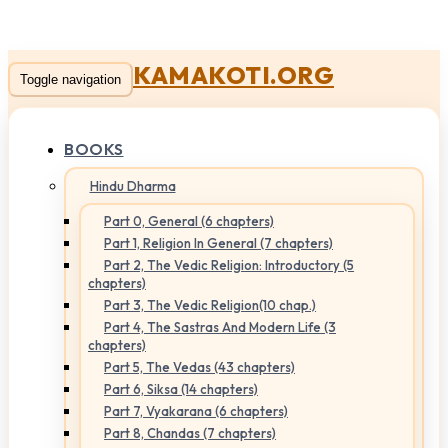
KAMAKOTI.ORG
Toggle navigation
BOOKS
Hindu Dharma
Part 0, General (6 chapters)
Part 1, Religion In General (7 chapters)
Part 2, The Vedic Religion: Introductory (5
chapters)
Part 3, The Vedic Religion(10 chap.)
Part 4, The Sastras And Modern Life (3
chapters)
Part 5, The Vedas (43 chapters)
Part 6, Siksa (14 chapters)
Part 7, Vyakarana (6 chapters)
Part 8, Chandas (7 chapters)