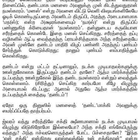
நினைப்பில், தண்டமாக மனஸை அவனுக்கு முன் கிடத்துவதுதான்
நமஸ்காரம். ‘மனஸ்’ என்று அவனை விட்டு வெளி விஷயங்களிலேயே
ஓடிக் கொண்டிருப்பதை அவனிடம் திருப்பி, அதற்கு அடையாளமாக
‘மந(ஸ்); என்ற அக்ஷரங்களையும் ‘நம(ஸ்)’ என்று திருப்பிப்
பண்ணுகிற க்ரியைதான் ‘நமஸ்காரம்’. தன்னுடைய கருவியான
சரீரத்தைக் கொண்டே இதை மனஸ் செய்கிறது. சரீரத்தைத் தப்பு
வழிகளில் ஆட்டி வைத்ததற்கு ப்ராயச்சித்தமாக அந்த சரீரத்தையே
அவன் முன்னே தண்டம் மாதிரி விழப் பண்ணி அதற்குப் புண்யம்
சேர்த்துக் கொடுக்கிறது; தானும் புண்யம் ஸம்பாதித்துக்
கொள்கிறது.
தண்டம் என்று மட்டம் தட்டினாலும், நடக்க முடியாதவர்களுக்கு
ஊன்றுகோலாக இருப்பதும் தண்டம் தானே? ஆத்ம மார்க்கத்தில்
நடப்பதற்கு ஊன்றுகோல் இந்த தண்ட நமஸ்காரம் என்றும் வைத்துக்
கொள்ளலாம். (சிரித்து) செய்கிற கார்யமோ கீழே விழுந்து
அசையாமல் கிடப்பது; ஆனால் அதுவே ஆத்ம மார்க்கத்தில்
நடப்பதற்குக் கைத்தடி ‘தண்டம்’!
ஏதோ ஒரு தினுஸில் மனஸைத் ‘தண்ட’மாக்கி அவனுக்கு
ஸமர்ப்பிப்பதே தாத்பர்யம்.
ஜ்வரம் வந்து சரீரத்திலே சக்தி க்ஷீணமானால் நடக்க முடியாமல்
விழுந்து விடுகிறோமோ இல்லையோ? அந்த சக்தி எங்கேயிருந்து
வந்தது? அந்த ஈச்வரனொருத்தன் போட்ட பிச்சைதானே? ”இந்த
‘என் சக்தி’ என்கிறது வாஸ்தவத்தில் உன் சக்திதான்” என்று