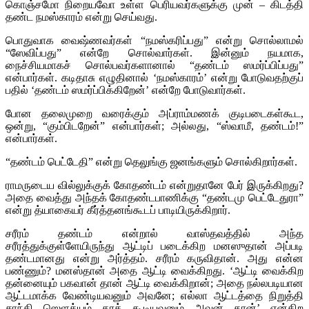
கொஞ்சமோ நிறையவோ உள்ள பெரியவர்களுக்கு முன் – கிடத்தி
தண்ட நமஸ்காரம் என்று செய்வது.
பொதுவாக வைஷ்ணவர்கள் “நமஸ்கரிப்பது” என்று சொல்லாமல்
“ஸேவிப்பது” என்றே சொல்வார்கள். இன்னும் நயமாக,
நைச்சியமாகச் சொல்பவர்களானால் “தண்டம் ஸமர்ப்பிப்பது”
என்பார்கள். கடிதாசு எழுதினால் ‘நமஸ்காரம்’ என்று போடுவதற்குப்
பதில் ‘தண்டம் ஸமர்ப்பிக்கிறேன்’ என்றே போடுவார்கள்.
போன தலைமுறை வரைக்கும் அப்ராம்மணக் குடிபடைகள்கூட,
ஒன்று, “கும்பிடறேன்” என்பார்கள்; அல்லது, “ஸ்வாமீ, தண்டம்!”
என்பார்கள்.
“தண்டம் பெட்டேதி” என்று தெலுங்கு ஜனங்களும் சொல்கிறார்கள்.
ராமருடைய வில்லுக்குக் கோதண்டம் என்றுதானே பேர் இருக்கிறது?
அதை வைத்து அந்தக் கோதண்டபாணிக்கு “தண்டமு பெட்டேதுரா”
என்று த்யாகையர் கீர்த்தனங்கூடப் பாடியிருக்கிறார்.
சரீரம் தண்டம் என்றால் வாஸ்தவத்தில் அந்த
சரீரத்துக்குள்ளேயிருந்து ஆட்டிப் படைக்கிற மனஸுதான் அப்படி
தண்டமானது என்று அர்த்தம். சரீரம் கருவிதான். அது என்ன
பண்ணும்? மனஸ்தான் அதை ஆட்டி வைக்கிறது. ‘ஆட்டி வைக்கிற
தன்னையும் பகவான் தான் ஆட்டி வைக்கிறான்; அதை நல்லபடியான
ஆட்டமாக்க வேண்டியவனும் அவனே; எல்லா ஆட்டத்தை நிறுத்தி
சாந்தி ஸெளக்யம் தரக் கூடியவனும் அவன் தான்’ என்கிற