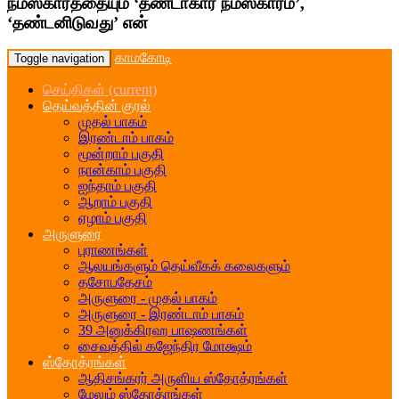
நமஸ்காரத்தையும் ‘தண்டாகார நமஸ்காரம்’,
‘தண்டனிடுவது’ என்
காமகோடி
Toggle navigation
செய்திகள்
(current)
தெய்வத்தின் குரல்
முதல் பாகம்
இரண்டாம் பாகம்
மூன்றாம் பகுதி
நான்காம் பகுதி
ஐந்தாம் பகுதி
ஆறாம் பகுதி
ஏழாம் பகுதி
அருளுரை
புராணங்கள்
ஆலயங்களும் தெய்வீகக் கலைகளும்
தசோபதேசம்
அருளுரை - முதல் பாகம்
அருளுரை - இரண்டாம் பாகம்
39 அனுக்கிரஹ பாஷணங்கள்
சைவத்தில் கஜேந்திர மோக்ஷம்
ஸ்தோத்ரங்கள்
ஆதிசங்கரர் அருளிய ஸ்தோத்ரங்கள்
மேலும் ஸ்தோத்ரங்கள்