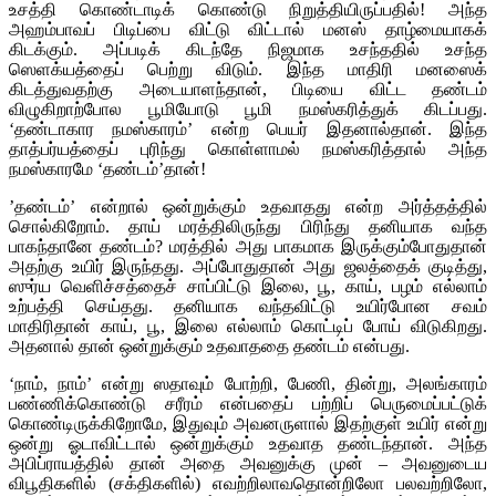
உசத்தி கொண்டாடிக் கொண்டு நிறுத்தியிருப்பதில்! அந்த
அஹம்பாவப் பிடிப்பை விட்டு விட்டால் மனஸ் தாழ்மையாகக்
கிடக்கும். அப்படிக் கிடந்தே நிஜமாக உசந்ததில் உசந்த
ஸெளக்யத்தைப் பெற்று விடும். இந்த மாதிரி மனஸைக்
கிடத்துவதற்கு அடையாளந்தான், பிடியை விட்ட தண்டம்
விழுகிறாற்போல பூமியோடு பூமி நமஸ்கரித்துக் கிடப்பது.
‘தண்டாகார நமஸ்காரம்’ என்ற பெயர் இதனால்தான். இந்த
தாத்பர்யத்தைப் புரிந்து கொள்ளாமல் நமஸ்கரித்தால் அந்த
நமஸ்காரமே ‘தண்டம்’தான்!
’தண்டம்’ என்றால் ஒன்றுக்கும் உதவாதது என்ற அர்த்தத்தில்
சொல்கிறோம். தாய் மரத்திலிருந்து பிரிந்து தனியாக வந்த
பாகந்தானே தண்டம்? மரத்தில் அது பாகமாக இருக்கும்போதுதான்
அதற்கு உயிர் இருந்தது. அப்போதுதான் அது ஜலத்தைக் குடித்து,
ஸுர்ய வெளிச்சத்தைச் சாப்பிட்டு இலை, பூ, காய், பழம் எல்லாம்
உற்பத்தி செய்தது. தனியாக வந்தவிட்டு உயிர்போன சவம்
மாதிரிதான் காய், பூ, இலை எல்லாம் கொட்டிப் போய் விடுகிறது.
அதனால் தான் ஒன்றுக்கும் உதவாததை தண்டம் என்பது.
‘நாம், நாம்’ என்று ஸதாவும் போற்றி, பேணி, தின்று, அலங்காரம்
பண்ணிக்கொண்டு சரீரம் என்பதைப் பற்றிப் பெருமைப்பட்டுக்
கொண்டிருக்கிறோமே, இதுவும் அவனருளால் இதற்குள் உயிர் என்று
ஒன்று ஓடாவிட்டால் ஒன்றுக்கும் உதவாத தண்டந்தான். அந்த
அபிப்ராயத்தில் தான் அதை அவனுக்கு முன் – அவனுடைய
விபூதிகளில் (சக்திகளில்) எவற்றிலாவதொன்றிலோ பலவற்றிலோ,