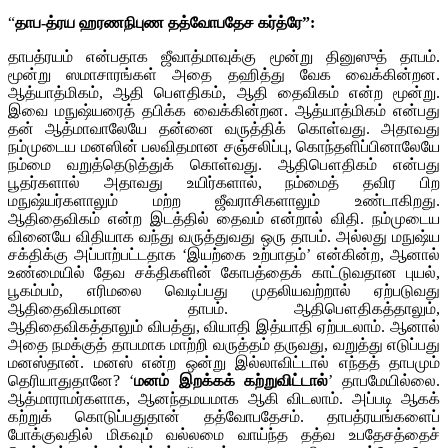
“
தாப-த்ரய ஹரணநிபுண தத்வோபதேச கர்த்ரே”:
தாபத்ரயம் என்பதாக ஜீவாத்மாவுக்கு மூன்று தினுஸுத் தாபம்.
மூன்று ஸமாசாரங்கள் அதை தஹித்து வேக வைக்கின்றன.
ஆத்யாத்மிகம், ஆதி பௌதிகம், ஆதி தைவிகம் என்ற மூன்று.
இவை மநுஷ்யரைத் தபிக்க வைக்கின்றன. ஆத்யாத்மிகம் என்பது
தன் ஆத்மாவாலேயே தன்னை வருத்திக் கொள்வது. அதாவது
நம்முடைய மனஸின் பலவிதமான சஞ்சலிப்பு, கொந்தளிப்பினாலேயே
நம்மை வறுத்தெடுத்துக் கொள்வது. ஆதிபௌதிகம் என்பது
பூதர்களால் அதாவது உயிர்களால், நம்மைத் தவிர பிற
மநுஷ்யர்களாலும் மற்ற ஜீவராசிகளாலும் உண்டாகிறது.
ஆதிதைவிகம் என்ற இடத்தில் தைவம் என்றால் விதி. நம்முடைய
வினையே விதியாக வந்து வருத்துவது ஒரு தாபம். அல்லது மநுஷ்ய
சக்திக்கு அப்பாற்பட்டதாக ‘இயற்கை உற்பாதம்’ என்கின்ற, ஆனால்
உண்மையில் தேவ சக்திகளின் கோபத்தைக் காட்டுவதான புயல்,
பூகம்பம், எரிமலை வெடிப்பது முதலியவற்றால் ஏற்படுவது
ஆதிதைவிகமான தாபம். ஆதிபௌதிகத்தாலும்,
ஆதிதைவிகத்தாலும் விபத்து, வியாதி இத்யாதி ஏற்படலாம். ஆனால்
அதை நமக்குத் தாபமாக மாற்றி வருத்தம் தருவது, வறுத்து எடுப்பது
மனஸ்தான். மனஸ் என்ற ஒன்று இல்லாவிட்டால் எந்தத் தாபமும்
தெரியாதுதானே? ‘
மனம் இறக்கக் கற்றுவிட்டால்
’ தாபமேயில்லை.
ஆத்மாராமர்களாக, ஆனந்தமயமாக ஆகி விடலாம். அப்படி ஆகக்
கற்றுக் கொடுப்பதுதான் தத்வோபதேசம். தாபத்ரயங்களைப்
போக்குவதில் மிகவும் வல்லமை வாய்ந்த தத்வ உபதேசத்தைச்