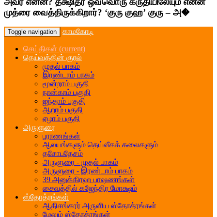
அவர் என்ன? தீக்ஷிதர் ஒவ்வொரு க்ருதியிலேயும் என்ன
முத்ரை வைத்திருக்கிறார்? ‘குரு குஹ’ குரு – அ�
காமகோடி
Toggle navigation
செய்திகள்
(current)
தெய்வத்தின் குரல்
முதல் பாகம்
இரண்டாம் பாகம்
மூன்றாம் பகுதி
நான்காம் பகுதி
ஐந்தாம் பகுதி
ஆறாம் பகுதி
ஏழாம் பகுதி
அருளுரை
புராணங்கள்
ஆலயங்களும் தெய்வீகக் கலைகளும்
தசோபதேசம்
அருளுரை - முதல் பாகம்
அருளுரை - இரண்டாம் பாகம்
39 அனுக்கிரஹ பாஷணங்கள்
சைவத்தில் கஜேந்திர மோக்ஷம்
ஸ்தோத்ரங்கள்
ஆதிசங்கரர் அருளிய ஸ்தோத்ரங்கள்
மேலும் ஸ்தோத்ரங்கள்