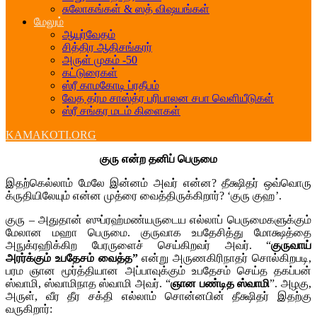
சுலோகங்கள் & ஸத் விஷயங்கள்
மேலும்
ஆயுர்வேதம்
சித்திர ஆதிசங்கரர்
அருள் முகம் -50
கட்டுரைகள்
ஸ்ரீ காமகோடி ப்ரதீபம்
வேத தர்ம சாஸ்த்ர பரிபாலன சபா வெளியீடுகள்
ஸ்ரீ சங்கர மடம் கிளைகள்
KAMAKOTI.ORG
குரு என்ற தனிப் பெருமை
இதற்கெல்லாம் மேலே இன்னம் அவர் என்ன? தீக்ஷிதர் ஒவ்வொரு
க்ருதியிலேயும் என்ன முத்ரை வைத்திருக்கிறார்? ‘குரு குஹ’.
குரு – அதுதான் ஸுப்ரஹ்மண்யருடைய எல்லாப் பெருமைகளுக்கும்
மேலான மஹா பெருமை. குருவாக உபதேசித்து மோக்ஷத்தை
அநுக்ரஹிக்கிற பேரருளைச் செய்கிறவர் அவர். “
குருவாய்
அரர்க்கும் உபதேசம் வைத்த”
என்று அருணகிரிநாதர் சொல்கிறபடி,
பரம ஞான மூர்த்தியான அப்பாவுக்கும் உபதேசம் செய்த தகப்பன்
ஸ்வாமி, ஸ்வாமிநாத ஸ்வாமி அவர். “
ஞான பண்டித ஸ்வாமி
”. அழகு,
அருள், வீர தீர சக்தி எல்லாம் சொன்னபின் தீக்ஷிதர் இதற்கு
வருகிறார்: