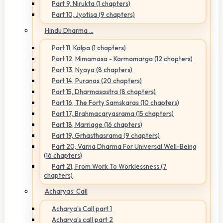
Part 9, Nirukta (1 chapters)
Part 10, Jyotisa (9 chapters)
Hindu Dharma ...
Part 11, Kalpa (1 chapters)
Part 12, Mimamasa - Karmamarga (12 chapters)
Part 13, Nyaya (8 chapters)
Part 14, Puranas (20 chapters)
Part 15, Dharmasastra (8 chapters)
Part 16, The Forty Samskaras (10 chapters)
Part 17, Brahmacaryasrama (15 chapters)
Part 18, Marriage (16 chapters)
Part 19, Grhasthasrama (9 chapters)
Part 20, Varna Dharma For Universal Well-Being
(16 chapters)
Part 21, From Work To Worklessness (7
chapters)
Acharyas' Call
Acharya's Call part 1
Acharya's call part 2