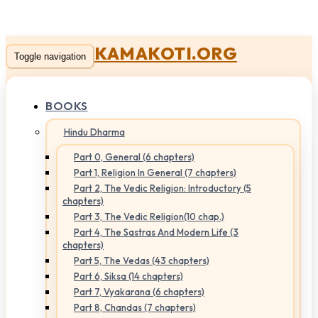
KAMAKOTI.ORG
Toggle navigation
BOOKS
Hindu Dharma
Part 0, General (6 chapters)
Part 1, Religion In General (7 chapters)
Part 2, The Vedic Religion: Introductory (5
chapters)
Part 3, The Vedic Religion(10 chap.)
Part 4, The Sastras And Modern Life (3
chapters)
Part 5, The Vedas (43 chapters)
Part 6, Siksa (14 chapters)
Part 7, Vyakarana (6 chapters)
Part 8, Chandas (7 chapters)