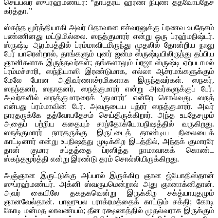
செய்பவர் ஸுப்ரஹ்மண்யர்: “தாபத்ரய ஹரண நிபுண தத்வோபதேச
கர்த்தா.”
ஸ்கந்த மூர்த்தியாகி அவர் பிதாவான ஈச்வரனுக்கு ப்ரணவ உபதேசம்
பண்ணினது மட்டுமில்லை. ஸநத்குமாரர் என்று ஒரு ப்ரஹ்மநிஷ்டர்.
ஸ்ருஷ்டி ஆரம்பத்தில் ப்ரம்மாவிடமிருந்து முதலில் தோன்றிய நாலு
பேர் யாரென்றால், தாங்களும் புனர் ஜன்ம ஸ்ருஷ்டியிலிருந்து தப்பிய
ஞானிகளாக இருந்தவர்கள்; தங்களாலும் ப்ரஜா ஸ்ருஷ்டி ஏற்படாமல்
ப்ரம்மச்சாரி, ஸந்நியாஸி இரண்டுமாக, எல்லா ஆச்ரமங்களுக்கும்
மேலே போன அதிவர்ணாச்ரமிகளாக இருந்தவர்கள். ஸநகர்,
ஸநந்தனர், ஸநாதனர், ஸநத்குமாரர் என்று அவர்களுக்குப் பேர்.
அவர்களில் ஸநத்குமாரரைக் ‘குமாரர்’ என்றே சொல்வது. ஸநத்
என்பது ப்ரம்மாவின் பேர். அவருடைய புத்ரர் ஸநத்குமாரர். அவர்
நாரதருக்கே தத்வோபதேசம் செய்திருக்கிறார். அந்த உபதேசமும்
அதைப் பற்றிய கதையும் சாந்தோக்யோபநிஷத்தில் வருகிறது.
ஸநத்குமாரர் நாரதருக்கு இருட்டைத் தாண்டிய நிலையைக்
காட்டினார் என்று உபநிஷத்து முடிக்கிற இடத்தில், அந்தக் குமாரரே
தான் குமார சப்தத்தை ப்ரஸித்த நாமாவாகக் கொண்ட
ஸ்கந்தமூர்த்தி என்று இரண்டு தரம் சொல்லியிருக்கிறது.
அஞ்ஞான இருட்டுக்கு அப்பால் இருக்கிற ஞான ஜ்யோதிஸ்தான்
ஸுப்ரஹ்மண்யர். அக்னி ஸ்வரூபமென்றால் அது ஞானாக்னிதான்.
அவர் கையிலே தகதகவென்று இருக்கிற சக்த்யாயுதமும்
ஞானவேல்தான். பாஹுபல பராக்ரமத்தைக் காட்டும் சக்தி; கோடி
கோடி மன்மத லாவண்யம்; தீன ரக்ஷணத்தில் முதல்வராக இருக்கும்