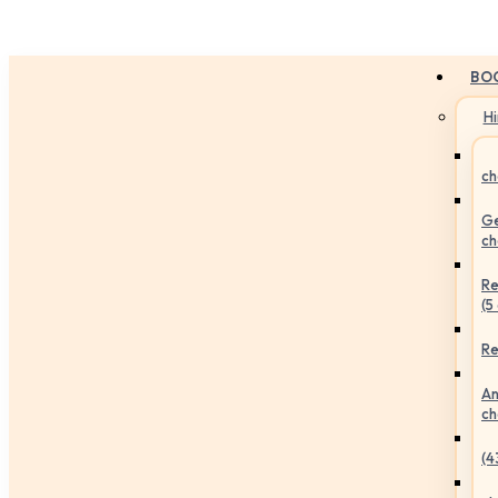
BO
H
ch
Ge
ch
Re
(5
Re
An
ch
(4