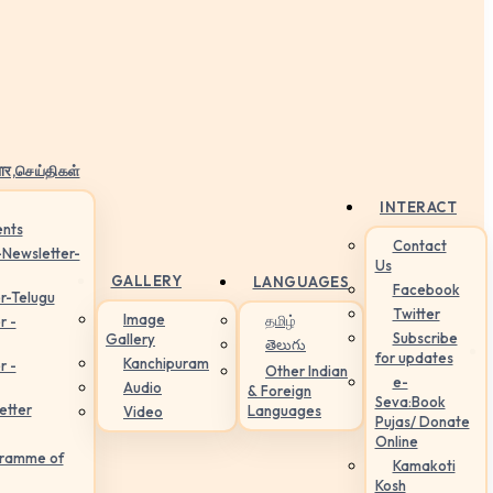
ार,செய்திகள்
INTERACT
nts
Contact
-Newsletter-
Us
GALLERY
LANGUAGES
Facebook
r-Telugu
Twitter
Image
தமிழ்
r -
Subscribe
Gallery
తెలుగు
for updates
Kanchipuram
r -
Other Indian
e-
Audio
& Foreign
Seva:Book
etter
Languages
Video
Pujas/ Donate
Online
gramme of
Kamakoti
Kosh