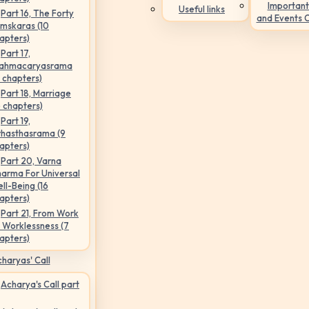
Important
Useful links
Part 16, The Forty
and Events 
mskaras (10
apters)
Part 17,
ahmacaryasrama
5 chapters)
Part 18, Marriage
6 chapters)
Part 19,
hasthasrama (9
apters)
Part 20, Varna
arma For Universal
ll-Being (16
apters)
Part 21, From Work
 Worklessness (7
apters)
haryas' Call
Acharya's Call part