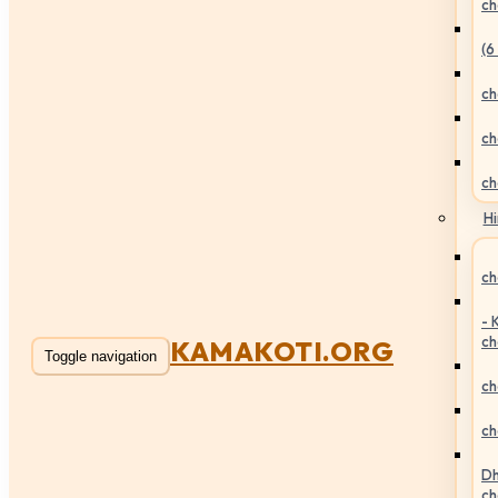
ch
(6
ch
ch
ch
Hi
ch
- 
ch
KAMAKOTI.ORG
Toggle navigation
ch
ch
Dh
ch