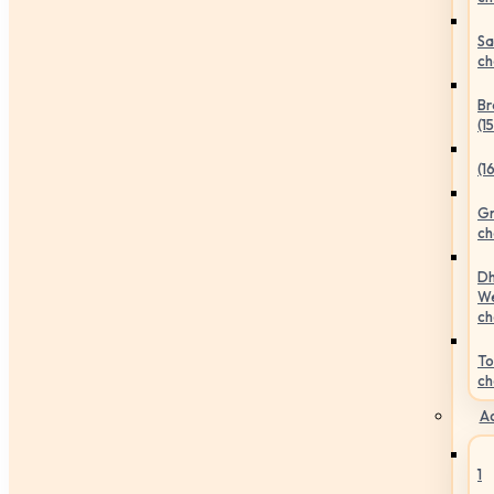
Sa
ch
Br
(1
(1
Gr
ch
Dh
We
ch
To
ch
Ac
1