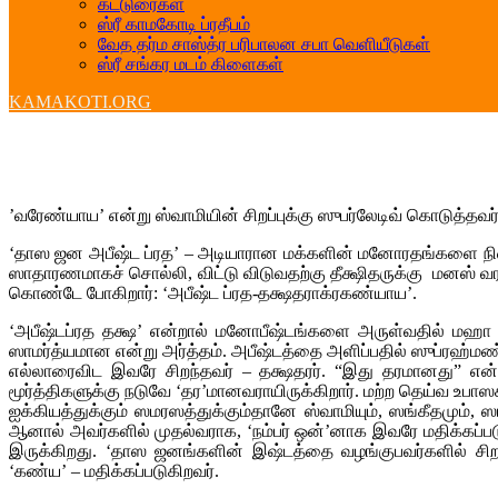
கட்டுரைகள்
ஸ்ரீ காமகோடி ப்ரதீபம்
வேத தர்ம சாஸ்த்ர பரிபாலன சபா வெளியீடுகள்
ஸ்ரீ சங்கர மடம் கிளைகள்
KAMAKOTI.ORG
’வரேண்யாய’ என்று ஸ்வாமியின் சிறப்புக்கு ஸுபர்லேடிவ் கொடுத்தவ
‘தாஸ ஜன அபீஷ்ட ப்ரத’ – அடியாரான மக்களின் மனோரதங்களை நிறைவே
ஸாதாரணமாகச் சொல்லி, விட்டு விடுவதற்கு தீக்ஷிதருக்கு மனஸ் வரவி
கொண்டே போகிறார்: ‘அபீஷ்ட ப்ரத-தக்ஷதராக்ரகண்யாய’.
‘அபீஷ்டப்ரத தக்ஷ’ என்றால் மனோபீஷ்டங்களை அருள்வதில் மஹா கெ
ஸாமர்த்யமான என்று அர்த்தம். அபீஷ்டத்தை அளிப்பதில் ஸுப்ரஹ்மண்
எல்லாரைவிட இவரே சிறந்தவர் – தக்ஷதரர். “இது தரமானது” என்க
மூர்த்திகளுக்கு நடுவே ‘தர’மானவராயிருக்கிறார். மற்ற தெய்வ உபா
ஐக்கியத்துக்கும் ஸமரஸத்துக்கும்தானே ஸ்வாமியும், ஸங்கீதமும், ஸா
ஆனால் அவர்களில் முதல்வராக, ‘நம்பர் ஒன்’னாக இவரே மதிக்கப்படுகி
இருக்கிறது. ‘தாஸ ஜனங்களின் இஷ்டத்தை வழங்குபவர்களில் சிறப்பு
‘கண்ய’ – மதிக்கப்படுகிறவர்.