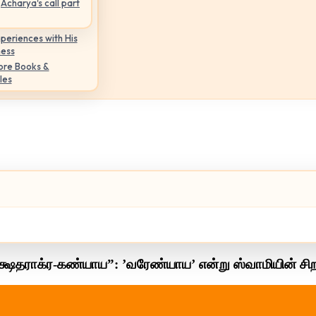
Acharya's call part
periences with His
ness
ore Books &
les
க்ஷதராக்ர-கண்யாய”: ’வரேண்யாய’ என்று ஸ்வாமியின் சிறப