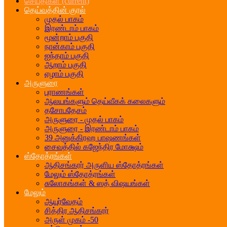
செய்திகள்
(current)
தெய்வத்தின் குரல்
முதல் பாகம்
இரண்டாம் பாகம்
மூன்றாம் பகுதி
நான்காம் பகுதி
ஐந்தாம் பகுதி
ஆறாம் பகுதி
ஏழாம் பகுதி
அருளுரை
புராணங்கள்
ஆலயங்களும் தெய்வீகக் கலைகளும்
தசோபதேசம்
அருளுரை - முதல் பாகம்
அருளுரை - இரண்டாம் பாகம்
39 அனுக்கிரஹ பாஷணங்கள்
சைவத்தில் கஜேந்திர மோக்ஷம்
ஸ்தோத்ரங்கள்
ஆதிசங்கரர் அருளிய ஸ்தோத்ரங்கள்
மேலும் ஸ்தோத்ரங்கள்
சுலோகங்கள் & ஸத் விஷயங்கள்
மேலும்
ஆயுர்வேதம்
சித்திர ஆதிசங்கரர்
அருள் முகம் -50