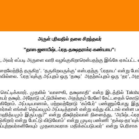
அருள் புரிவதில் தலை சிறந்தவர்
”தாஸ-ஜனாபீஷ்ட-ப்ரத-தக்ஷதராக்ர-கண்யாய”:
ர், அவர் எப்படி அருளை வாரி வழங்குகிறாரென்பதற்கு இங்கே ஏகப்பட்
ற்றித் தருகிற’. ‘தருகிறவருக்கு’ என்பதற்கு ‘ப்ரதாய’ என்று போட
ல்லை. ‘ப்ரத’வுக்கு அப்புறம் ஒரு ‘தக்ஷ’ அதற்கப்புறம் ஒரு ‘தர’, அ
ட்டிக்காரர். முதலில் ‘வாஸுகி, தக்ஷகாதி’ என்ற இடத்தில் Taksh
யர் தக்ஷர். அதோடு மட்டுமில்லை. அதற்கும் மேலே! கேட்டதைக் கொடுப்ப
ிறோம். அப்படியானால், மற்றவற்றோடு ‘கம்பேர்’ பண்ணும்போது இதுவ
ஸகர்கள் எங்கள் தெய்வமும் அப்படித்தான் என்று வந்து விட்டால் என
ஹித்யமும் இருப்பது?” என்று தீக்ஷிதர்வாள் நினைத்து, ‘அபீஷ்ட-ப்ரத-
றார் என்று போட்டு விடுவோம்’ என்று முடிவு பண்ணி ‘தக்‌ஷ-தர’வுக்க
ற்றவர்களிலேயும் முதலாமவராக மதிக்கப்படுபவர்’ என்று பெரிசாக நீ