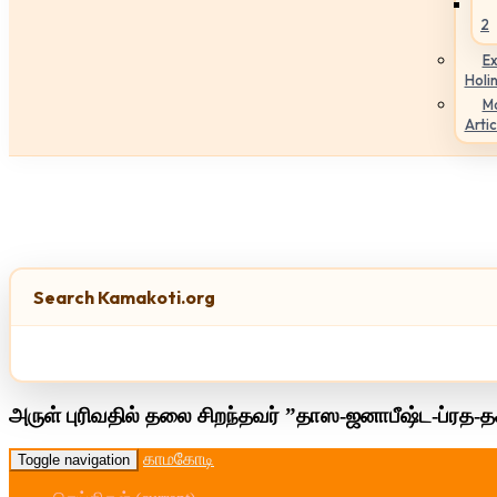
2
Ex
Holi
M
Artic
Search Kamakoti.org
அருள் புரிவதில் தலை சிறந்தவர் ”தாஸ-ஜனாபீஷ்ட-ப்ரத-த
காமகோடி
Toggle navigation