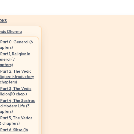
OKS
indu Dharma
Part 0, General (6
apters)
Part 1, Religion In
neral (7
apters)
Part 2, The Vedic
ligion: Introductory
 chapters)
Part 3, The Vedic
ligion(10 chap.)
Part 4, The Sastras
d Modern Life (3
apters)
Part 5, The Vedas
3 chapters)
Part 6, Siksa (14