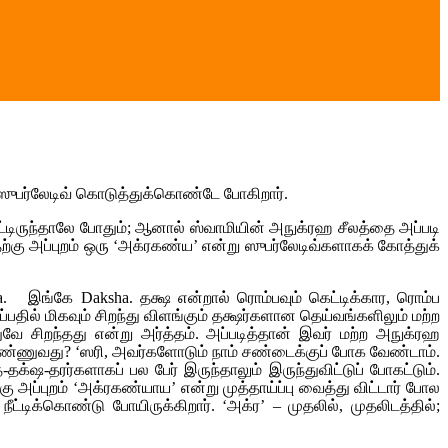
ட ஸுபர்லேடிவ் கொடுத்துக்கொண்டே போகிறார்.
்டிருந்தாலே போதும்; ஆனால் ஸ்வாமியின் அநுக்ரஹ சீலத்தை அப்படி
தற்கு அப்புறம் ஒரு ‘அக்ரகண்ய’ என்று ஸுபர்லேடிவ்களாகக் கோத்துக்
a. இங்கே Daksha. தக்ஷ என்றால் ரொம்பவும் கெட்டிக்கார, ரொம்ப
தில் மிகவும் சிறந்து விளங்கும் தக்ஷர்களான தெய்வங்களிலும் மற்ற
ே சிறந்தது என்று அர்த்தம். அப்படித்தான் இவர் மற்ற அநுக்ரஹ
்ன பண்ணுவது? ‘ஸரி, அவர்களோடும் நாம் சண்டைக்குப் போக வேண்டாம்.
தக்‌ஷ-தரர்களாகப் பல பேர் இருந்தாலும் இருந்துவிட்டுப் போகட்டும்.
ு அப்புறம் ‘அக்ரகண்யாய’ என்று முத்தாய்ப்பு வைத்து விட்டார் போல
ட்டிக்கொண்டு போயிருக்கிறார். ‘அக்ர’ – முதலில், முதலிடத்தில்;