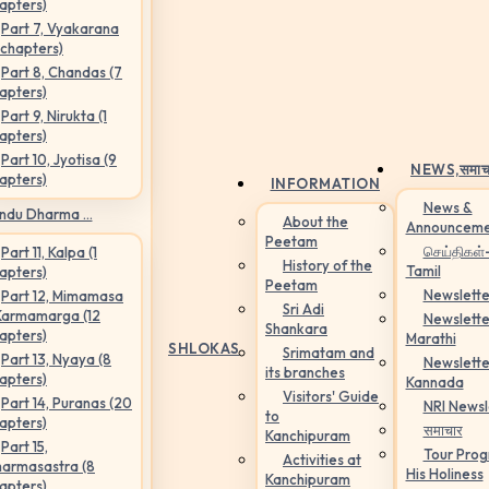
apters)
Part 7, Vyakarana
 chapters)
Part 8, Chandas (7
apters)
Part 9, Nirukta (1
apters)
Part 10, Jyotisa (9
NEWS,
समाच
apters)
INFORMATION
News &
ndu Dharma ...
About the
Announceme
Peetam
செய்திகள்
Part 11, Kalpa (1
History of the
Tamil
apters)
Peetam
Newslette
Part 12, Mimamasa
Sri Adi
Karmamarga (12
Newslette
Shankara
apters)
Marathi
SHLOKAS
Srimatam and
Part 13, Nyaya (8
Newslette
its branches
apters)
Kannada
Visitors' Guide
Part 14, Puranas (20
NRI Newsl
to
apters)
समाचार
Kanchipuram
Part 15,
Tour Pro
Activities at
armasastra (8
His Holiness
Kanchipuram
apters)