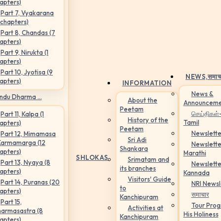
apters)
Part 7, Vyakarana
 chapters)
Part 8, Chandas (7
apters)
Part 9, Nirukta (1
apters)
Part 10, Jyotisa (9
NEWS,
समाच
apters)
INFORMATION
News &
ndu Dharma ...
About the
Announceme
Peetam
செய்திகள்
Part 11, Kalpa (1
History of the
Tamil
apters)
Peetam
Newslette
Part 12, Mimamasa
Sri Adi
Karmamarga (12
Newslette
Shankara
apters)
Marathi
SHLOKAS
Srimatam and
Part 13, Nyaya (8
Newslette
its branches
apters)
Kannada
Visitors' Guide
Part 14, Puranas (20
NRI Newsl
to
apters)
समाचार
Kanchipuram
Part 15,
Tour Pro
Activities at
armasastra (8
His Holiness
Kanchipuram
apters)