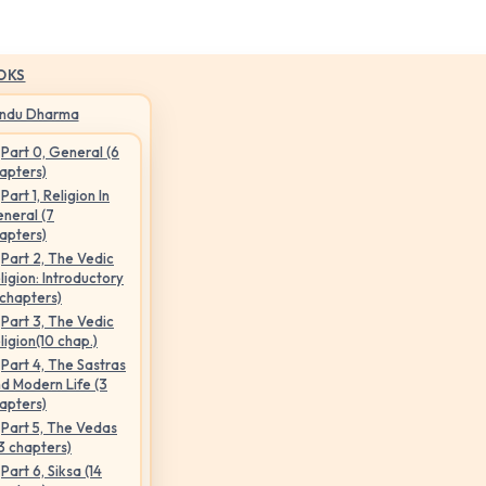
OKS
indu Dharma
Part 0, General (6
apters)
Part 1, Religion In
neral (7
apters)
Part 2, The Vedic
ligion: Introductory
 chapters)
Part 3, The Vedic
ligion(10 chap.)
Part 4, The Sastras
d Modern Life (3
apters)
Part 5, The Vedas
3 chapters)
Part 6, Siksa (14