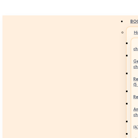
BO
H
ch
Ge
ch
Re
(5
Re
An
ch
(4