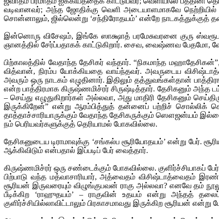
ஜீவாத்ம பரமாத்ம ஐக்கியத்தைக் காட்டுபவர்; வெளியிலே பத்தினி த
வடிவானவர்; அந்த ஜோதிக்கு வெளி அடையாளமாகவே நெற்றியில் நெ
சொன்னாலும், ஜில்லென்று ‘சந்திரோதயம்’ என்றே நாடகத்துக்குத் தலை
இன்னொரு விசேஷம், இங்கே ஸாக்ஷாத் பரமேசுவரனை குரு ஸ்வரூபமாக
ஞானத்தில் சேர்ப்பதாகக் காட்டுகிறார். சைவ, வைஷ்ணவ பேதமோ, வே
பிற்காலத்தில் வேதாந்த தேசிகர் வந்தார். “நிகமாந்த மஹாதேசிகன்
வித்வான், நிரம்ப யோக்கியதை வாய்ந்தவர். அவருடைய விசிஷ்டா
அவரும் ஒரு நாடகம் எழுதினார். இதிலும் தத்துவங்கள்தான் பாத்திரங
என்ற பாத்திரமாக கிருஷ்ணமிச்ரர் சிருஷ்டித்தார். தேசிகனும் அந்த
– செய்து எழுதுகிறார்கள் அல்லவா, அது மாதிரி தேசிகனும் செய்திருக
இருக்கிறேன்” என்று ஆரம்பித்துத் தன்னைப் பற்றிச் சொல்லிக் கொ
தாத்தாச்சாரியாருக்கும் வேதாந்த தேசிகருக்கும் ஸௌஜன்யம் இல்ல
நம் பெரியவர்களுக்குத் தெரியாமல் போகவில்லை.
தேசிகனுடைய டிராமாவுக்கு ‘சங்கல்ப சூரியோதயம்’ என்று பேர். சூர
ஆக்கிவிடும் என்பதால் இப்படிப் பேர் வைத்தார்.
கிருஷ்ணமிச்ரர் ஒரு சண்டைக்கும் போகவில்லை. குளிர்ச்சியாகப் பேர் 
பிற்பாடு வந்த மத்வாசாரியார், அத்வைதம் விசிஷ்டாத்வைதம் இரண்
சூரியன் இருவரையும் விழுங்குபவன் ராகு அல்லவா? எனவே தம் நூலுக்
பீடிக்கிற ‘ராஹுதயம்’ – ராகுவின் உதயம் என்று அந்தத் தலைப்புக
குளிர்ச்சியில்லாவிட்டாலும் பிரகாசமாவது இருக்கிற சூரியன் என்று 