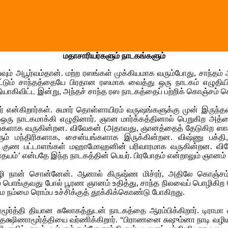
மதாசாரியர்களும் நாடகங்களும்
் அபூர்வம்தான். மற்ற ரஸங்கள் முக்கியமாக வரும்போது, சாந்தம்
் மட்டும் சாந்தத்தையே பிரதான ரஸமாக வைத்து ஒரு நாடகம் எழுத
யாகிவிட்ட இன்று, அந்தச் சாந்த ரஸ நாடகத்தைப் பற்றிக் கொஞ்சம் 
ர் என்கிறார்கள். சுமார் தொள்ளாயிரம் வருஷங்களுக்கு முன் இருந
ஒரு நாடகமாக்கி எழுதினார். ஞான மார்க்கத்தினால் பெறுகிற அத்வை
திரங்களாக வருகின்றன. விவேகன் (அதாவது, ஞானத்தைத் தேடுகிற
 மந்திரிகளாக, சைன்யங்களாக இருக்கின்றன. விஷ்ணு பக்தி, சி
 கெட்ட குண பட்டாளங்கள் மஹாமோஹனின் பரிவாரமாக வருகின்ற
தயம்’ என்பதே இந்த நாடகத்தின் பெயர். பிரபோதம் என்றாலும் ஞானம் 
ி நான் சொன்னேன். ஆனால் கிருஷ்ண மிச்ரர், அதிலே கொஞ்சம்
்திரம் பொங்குவது போல் பூரண ஞானம் உதித்து, சாந்த நிலவைப் பொழிக
ே நம்மை ரொம்ப உச்சிக்குத் தூக்கிக்கொண்டு போகிறது.
மூர்த்தி தியான சுலோகத்துடன் நாடகத்தை ஆரம்பிக்கிறார். டிராம
 தக்ஷிணாமூர்த்தியை வர்ணிக்கிறார். “பிராணனை சுஷும்னா நாடி வழி