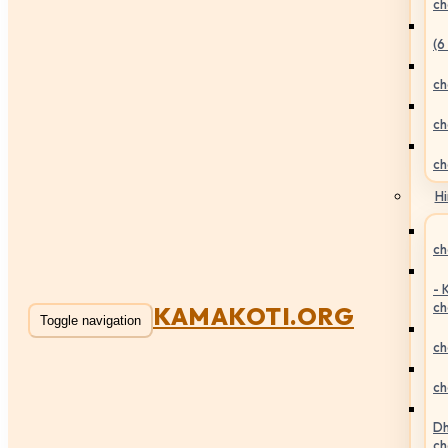
ch
(6
ch
ch
ch
Hi
ch
- 
ch
KAMAKOTI.ORG
Toggle navigation
ch
ch
Dh
ch