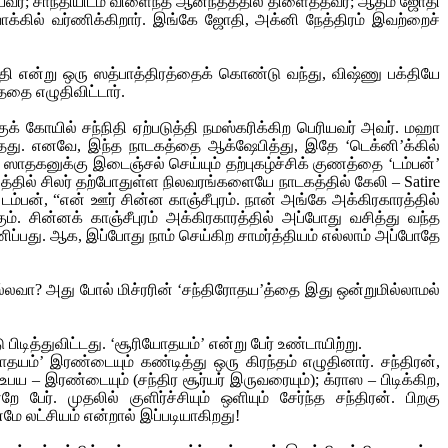
ையவர்; சாந்தியிடம் விளைந்த ஆனந்தத்தில் திளைத்தவர்; ஆத்ம ஜோதி
கில் வர்ணிக்கிறார். இங்கே ஜோதி, அக்னி நேத்திரம் இவற்றைச்
தி என்று ஒரு ஸத்பாத்திரத்தைக் கொண்டு வந்து, விஷ்ணு பக்தியே
தை எழுதிவிட்டார்.
க் கோயில் சந்நிதி ஏற்படுத்தி நமஸ்கரிக்கிற பெரியவர் அவர். மஹா
தது. எனவே, இந்த நாடகத்தை ஆக்ஷேபித்து, இதே ‘டெக்னி’க்கில்
. ஸாதகனுக்கு இடைஞ்சல் செய்யும் தற்புகழ்ச்சிக் குணத்தை ‘டம்பன்’
லத்தில் சிலர் தற்போதுள்ள நிலவரங்களையே நாடகத்தில் கேலி – Satire
 டம்பன், “என் ஊர் சின்ன காஞ்சீபுரம். நான் அங்கே அக்கிரகாரத்தில்
ம். சின்னக் காஞ்சீபுரம் அக்கிரகாரத்தில் அப்போது வசித்து வந்த
்பது. ஆக, இப்போது நாம் செய்கிற சாமர்த்தியம் எல்லாம் அப்போதே
அல்லவா? அது போல் மிச்ரரின் ‘சந்திரோதய’த்தை இது ஒன்றுமில்லாமல்
ிடித்துவிட்டது. ‘சூரியோதயம்’ என்று பேர் உண்டாயிற்று.
யம்’ இரண்டையும் கண்டித்து ஒரு கிரந்தம் எழுதினார். சந்திரன்,
 – இரண்டையும் (சந்திர சூர்யர் இருவரையும்); க்ராஸ – பிடிக்கிற,
பேர். முதலில் குளிர்ச்சியும் ஒளியும் சேர்ந்த சந்திரன். பிறகு
மே லட்சியம் என்றால் இப்படியாகிறது!