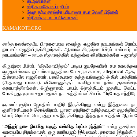
கட்டுரைகள்
ஸ்ரீ காமகோடி ப்ரதீபம்
வேத தர்ம சாஸ்த்ர பரிபாலன சபா வெளியீடுகள்
ஸ்ரீ சங்கர மடம் கிளைகள்
KAMAKOTI.ORG
சாந்த ரஸத்தையே பிரதானமாக வைத்து எழுதின நாடகங்கள் ரொம்பவும
நாடகம் எழுதியிருக்கிறார்கள். ஆனால் கிருஷ்ணமிச்ரர் என்பவர
நாடகங்களே – நாடக ஸ்தானத்தில் வந்துள்ள ஸினிமாக்களே – ஜாஸ்தி
கிருஷ்ண மிச்ரர், ‘கீதகோவிந்தம்’ பாடிய ஜயதேவரின் சம காலத்தவ
எழுதவில்லை. தம் ஸ்வாநுபூதியையே உருவகமாக, allegorical ஆக, 
இல்லாமலே எழுதினார். பலவிதமான தத்துவங்களும் அதில் பாத்
(அதாவது மாயை). விவேகனுக்குப் பலவிதமான நல்ல குணங்களும்
கதாபாத்திரங்கள். அஞ்ஞானம், பாபம், அஸத்தியம் முதலிய
போகிறது. ஞான உதயம்தான் நாடகத்தின் லட்சியம். ‘பிரபோத சந்திரோ
ஞானம் சூரிய ஜோதிஸ் மாதிரி இருக்கிறது என்று இத்தனை நாழ
குளிர்ச்சியாகச் சொல்கிறார். பூரண சந்திரன் உதித்தவுடன் சமுத
பெயர் ரொம்பப் பொருத்தமாக இருக்கிறது. இந்த நாடகத்தின் ஆரம்பம
“
அந்தர் நாடீ நியமித மருத் லங்கித ப்ரம்ம ரந்த்ரம்”
என்ற தக்ஷிணா
வாயையே திறக்காமல், ஒரு காரியமும் இல்லாமல், தானாக இருக்கிற