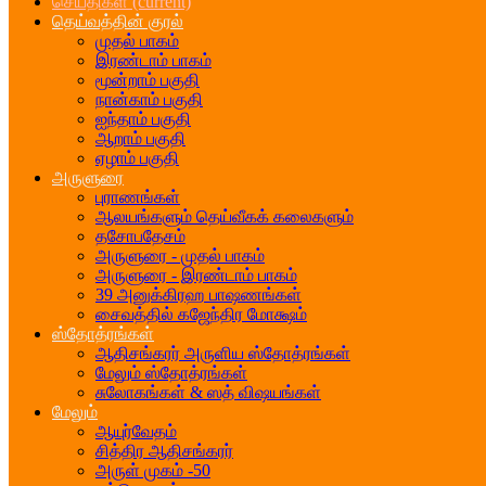
செய்திகள்
(current)
தெய்வத்தின் குரல்
முதல் பாகம்
இரண்டாம் பாகம்
மூன்றாம் பகுதி
நான்காம் பகுதி
ஐந்தாம் பகுதி
ஆறாம் பகுதி
ஏழாம் பகுதி
அருளுரை
புராணங்கள்
ஆலயங்களும் தெய்வீகக் கலைகளும்
தசோபதேசம்
அருளுரை - முதல் பாகம்
அருளுரை - இரண்டாம் பாகம்
39 அனுக்கிரஹ பாஷணங்கள்
சைவத்தில் கஜேந்திர மோக்ஷம்
ஸ்தோத்ரங்கள்
ஆதிசங்கரர் அருளிய ஸ்தோத்ரங்கள்
மேலும் ஸ்தோத்ரங்கள்
சுலோகங்கள் & ஸத் விஷயங்கள்
மேலும்
ஆயுர்வேதம்
சித்திர ஆதிசங்கரர்
அருள் முகம் -50