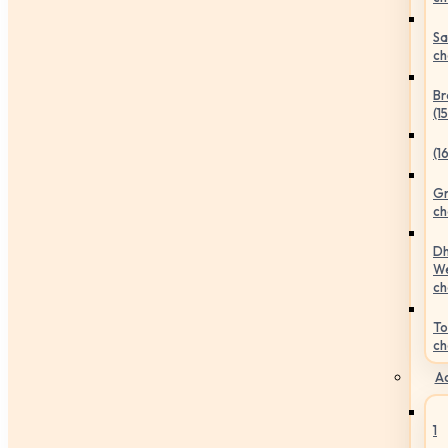
Sa
ch
Br
(1
(1
Gr
ch
Dh
We
ch
To
ch
Ac
1