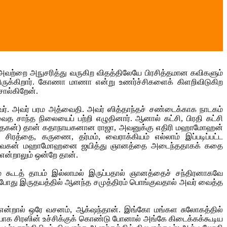
 அவற்றை அநுசரித்து வருகிற விதத்திலேயே பிரசித்தமான கவிகளும்
ியிருக்கிறார். கோணா மாணா என்று உணர்ச்சிகளைக் கிளறிவிடுகிற
சொல்கிறேன்.
்தவர். அவர் பரம அத்வைதி. அவர் ஸித்தாந்தச் சண்டைக்காக நாடகம்
த சாந்த நிலையைப் பற்றி எழுதினார். ஆனால் கட்சி, பிரதி கட்சி
 ஸாதகன்) தான் கதாநாயகனான ராஜா, அவனுக்கு எதிரி மஹாமோஹன்
ரத்தை, கருணை, தர்மம், வைராக்கியம் எல்லாம் இப்படிப்பட்ட
ன. விவேகன் மஹாமோஹனை ஜயித்து ஞானத்தை அடைந்ததாகக் கதை
என்றாலும் ஒன்றே தான்.
 கூடத் தாபம் இல்லாமல் இருப்பதால் ஞானத்தைச் சந்திரனாகவே
ிற போது இருதயத்தில் ஆனந்த சமுத்திரம் பொங்குவதால் அவர் வைத்த
ா என்றால் ஒரே வசனம், ஆக்‌ஷந்தான். இங்கோ மங்கள சுலோகத்தில்
யாக சிரஸின் உச்சிக்குக் கொண்டு போனால் அங்கே கிடைக்கக்கூடிய