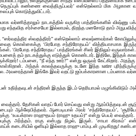
ெரியாவிட்டாலும், உள்ளுக்குள்ளே சாந்தி என்பவளைப் பத்தினியாக உட
ருப்புக் கண்ணை வைத்திருப்பவர்’ என்றெல்லாம் மிக அழகான வாக்
ப்புக் கொடுத்துவிட்டார்.
 வர்ணித்தாலும் நாடகத்தில் வருகிற பாத்திரங்களில் விஷ்ணு பக்
று எந்தவித சர்ச்சையோ இல்லாமல், திறந்த மனசோடு தாம் அநுபவித்த
”, “ஸர்வதந்திர ஸ்வதந்திரர்” என்றெல்லாம் வைஷ்ணவர்கள் கோயிலுக்கு
த்வைத கொள்கைக்கு ‘பிரபோத சந்திரோதயம்’ வித்தியாசமாக இருந்
்கள். ‘பிரபோத சந்திரோதய’ பாத்திரங்கள் சிலர் இதிலும் வருவார்கள்
 டம்பனைத் தம் நாடகத்துக்கு எடுத்துக் கொண்டார். இதிலே, இந்தக் கா
்கிறார்! டம்பனை, “நீ எந்த ஊர்?” என்று ஒருவர் கேட்கிறார். அதற்கு
ள்கிறான். அந்தக் காலத்தவருக்கு உடனே இந்த satire புரிந்திருக்கு
ை. அவரைத்தான் இங்கே இவர் வறட்டு ஜம்பக்காரனான டம்பனாக வர்ணிப
ியன் உதித்தவுடன் சந்திரன் இருந்த இடம் தெரியாமல் மழுங்கிவிடும் 
வைத்தார். தேசிகன் வாதப் போர் செய்வது என்று ஆரம்பித்தவுடன் சூடு ப
டையும் ஆக்ஷேபித்தவர். ஆனபடியால் அவர் ‘சந்திரோதயம்’, ‘சூரியோத
கு ‘உபயக்ராஸ ராஹுதயம் (ராஹு உதயம்)“ என்று பெயர் வைத்தார். உபய
்கு அர்த்தம். ராகு என்பது நிழல், இருள். ‘சாயா கிரகம்’ என்றே 
போய்க் கடைசியில் ஒளியும் இல்லாத ராஹு பாம்புடன் முடிகிறது! கண்டன