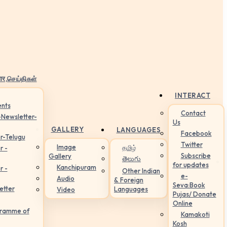
ार,செய்திகள்
INTERACT
nts
Contact
-Newsletter-
Us
GALLERY
LANGUAGES
Facebook
r-Telugu
Twitter
Image
தமிழ்
r -
Subscribe
Gallery
తెలుగు
for updates
Kanchipuram
r -
Other Indian
e-
Audio
& Foreign
Seva:Book
etter
Languages
Video
Pujas/ Donate
Online
gramme of
Kamakoti
Kosh