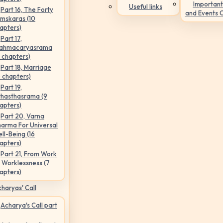
Important
Useful links
Part 16, The Forty
and Events 
mskaras (10
apters)
Part 17,
ahmacaryasrama
5 chapters)
Part 18, Marriage
6 chapters)
Part 19,
hasthasrama (9
apters)
Part 20, Varna
arma For Universal
ll-Being (16
apters)
Part 21, From Work
 Worklessness (7
apters)
haryas' Call
Acharya's Call part