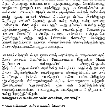
அந்த அளவுக்கு உபரியாக மற்ற மநுஷ்யர்களுக்கும் கொடுப்பதற்கு
வசதியாக நிறையப் பால் சுரக்கிறது. ஒரு பசு கொடுக்கக்கூடிய
அவ்வளவு பாலையும் அதன் கன்றே குடித்தால் அந்தக் கன்றுக்கு
வயிறு முட்டி வாந்தி செய்ய ஆரம்பித்து விடும். இதிலிருந்து
தெரிவது என்ன? நேராகத் தான் ஈன்ற கன்று என்ற ஒன்றை
முன்னிட்டே
கோ
சுரப்பு விட்டாலும் அது நம்மைப் போன்ற மற்ற
மநுஷ்யர்களுக்கும் இயற்கையாகவே தாயாயிருந்து போஷாக்குப்
பண்ண வேண்டும் என்பதே பகவத் ஸங்கல்பம் என்றுதானே
தெரிகிறது? அந்த மாத்ரு ப்ரேமையே
கோ
வுக்கு வேறெந்த
ப்ராணிக்குமில்லாத உன்னத ஸ்தானத்தைக் கொடுத்திருக்கிறது.
அதை தெய்வமாகவே கருதும் உன்னதம்.
பசு தெய்வந்தான். ம்ருக ஜாதியாகத் தெரிந்தாலும் மாநுஷமான தாய்
போல் பாலைக் கொடுக்கிற
கோ
மாதாவாக இருக்கிற அவள்
தெய்வமான ஸ்ரீமாதாவின் ஸ்வரூபமேதான்.
இஷ்டப்பட்டதையெல்லாம் அளிக்கிற அப்படிப்பட்ட தெய்வத் தாயாக
அவள் இருக்கிறபோதே காமதேனுவாக விளங்குகிறாள். பசு பால்
கொடுக்கும். இந்தக் காமதேனுப் பசுவோ பாற்கடலிலிருந்து
உத்பவித்தவள். ஸ்ரீமாதாவேதான் அப்படி கோமாதாவாக வந்தாள்.
இதையேதான் ‘பஞ்சசதீ’யில் மூக கவி பிரார்த்திக்கிறார்;
காமாக்ஷியம்பாளிடம், ‘ எங்களுக்குக் காமதேநுவாக நீ இருப்பாய்!”
என்று பிரார்த்திக்கிறார்.
காமதுகா பவ கமலே காமகலே காமகோடி காமாக்ஷி*
* ‘மூக பஞ்சசதீ’, ஆர்யா சதகம், ச்லோ.49