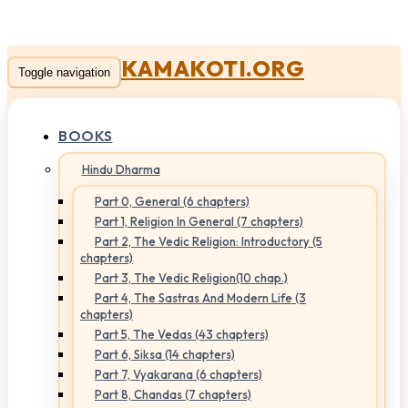
KAMAKOTI.ORG
Toggle navigation
BOOKS
Hindu Dharma
Part 0, General (6 chapters)
Part 1, Religion In General (7 chapters)
Part 2, The Vedic Religion: Introductory (5
chapters)
Part 3, The Vedic Religion(10 chap.)
Part 4, The Sastras And Modern Life (3
chapters)
Part 5, The Vedas (43 chapters)
Part 6, Siksa (14 chapters)
Part 7, Vyakarana (6 chapters)
Part 8, Chandas (7 chapters)