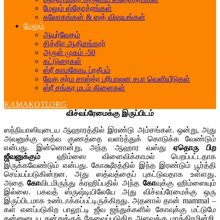
மேலும் ஸ்தோத்ரங்கள்
சுலோகங்கள் & ஸத் விஷயங்கள்
மேலும்
ஆயுர்வேதம்
சித்திர ஆதிசங்கரர்
அருள் முகம் -50
கட்டுரைகள்
ஸ்ரீ காமகோடி ப்ரதீபம்
வேத தர்ம சாஸ்த்ர பரிபாலன சபா வெளியீடுகள்
ஸ்ரீ சங்கர மடம் கிளைகள்
KAMAKOTI.ORG
விச்வப்ரேமைக்கு இருப்பிடம்
ஸந்நியாஸியுடைய ஆஹாரத்தில் இரண்டு அம்சங்கள். ஒன்று, அது
அவனுக்கு ஸத்வ குணத்தை வளர்த்துக் கொடுக்க வேண்டும்
என்பது. இன்னொன்று, அந்த ஆஹார வஸ்து
ஏதொரு பிற
ஜீவனுக்கும்
ஹிம்ஸை விளைவிக்காமல் பெறப்பட்டதாக
இருக்கவேண்டும் என்பது. கோக்ஷீரத்தில் இந்த இரண்டும் பூர்த்தி
செய்யப்படுகின்றன. அது ஸத்வத்தைப் புகட்டுவதாக உள்ளது.
அதை
கோ
விடமிருந்து க்ரஹிப்பதில் அந்த
கோ
வுக்கு ஹிம்ஸையும்
இல்லை. பகவத் ஸ்ருஷ்டியிலேயே அது விச்வப்ரேமைக்கு ஒரு
இருப்பிடமாக உண்டாக்கப்பட்டிருக்கிறது. அதனால் தான் mammal –
கள் எனப்படுகிற பாலூட்டி ஜீவ ஜந்துக்களில் கோவுக்கு மட்டுமே
தன்னுடைய கன்றுக்குத் தேவைப்படுகிற அளவுக்கு மாத்திரமின்றி,