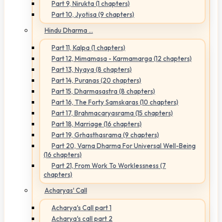
Part 9, Nirukta (1 chapters)
Part 10, Jyotisa (9 chapters)
Hindu Dharma ...
Part 11, Kalpa (1 chapters)
Part 12, Mimamasa - Karmamarga (12 chapters)
Part 13, Nyaya (8 chapters)
Part 14, Puranas (20 chapters)
Part 15, Dharmasastra (8 chapters)
Part 16, The Forty Samskaras (10 chapters)
Part 17, Brahmacaryasrama (15 chapters)
Part 18, Marriage (16 chapters)
Part 19, Grhasthasrama (9 chapters)
Part 20, Varna Dharma For Universal Well-Being
(16 chapters)
Part 21, From Work To Worklessness (7
chapters)
Acharyas' Call
Acharya's Call part 1
Acharya's call part 2