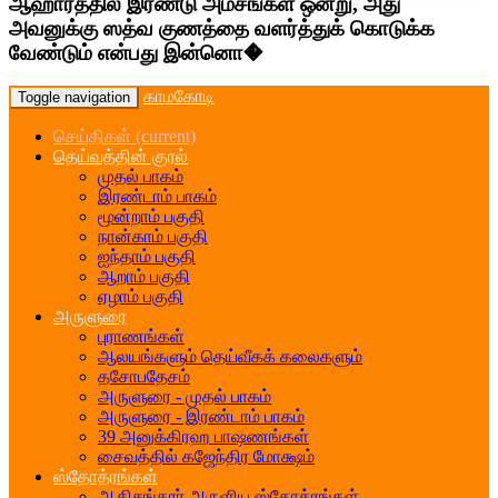
ஆஹாரத்தில் இரண்டு அம்சங்கள் ஒன்று, அது
அவனுக்கு ஸத்வ குணத்தை வளர்த்துக் கொடுக்க
வேண்டும் என்பது இன்னொ�
காமகோடி
Toggle navigation
செய்திகள்
(current)
தெய்வத்தின் குரல்
முதல் பாகம்
இரண்டாம் பாகம்
மூன்றாம் பகுதி
நான்காம் பகுதி
ஐந்தாம் பகுதி
ஆறாம் பகுதி
ஏழாம் பகுதி
அருளுரை
புராணங்கள்
ஆலயங்களும் தெய்வீகக் கலைகளும்
தசோபதேசம்
அருளுரை - முதல் பாகம்
அருளுரை - இரண்டாம் பாகம்
39 அனுக்கிரஹ பாஷணங்கள்
சைவத்தில் கஜேந்திர மோக்ஷம்
ஸ்தோத்ரங்கள்
ஆதிசங்கரர் அருளிய ஸ்தோத்ரங்கள்