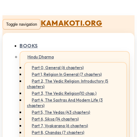
KAMAKOTI.ORG
Toggle navigation
BOOKS
Hindu Dharma
Part 0, General (6 chapters)
Part 1, Religion In General (7 chapters)
Part 2, The Vedic Religion: Introductory (5
chapters)
Part 3, The Vedic Religion(10 chap.)
Part 4, The Sastras And Modern Life (3
chapters)
Part 5, The Vedas (43 chapters)
Part 6, Siksa (14 chapters)
Part 7, Vyakarana (6 chapters)
Part 8, Chandas (7 chapters)