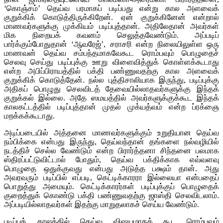
‘கொஞ்சம்’ தெய்வ பரமாகப் படிப்பது என்று கால அளவைக்
குறுக்கிக் கொடுத்திருக்கிறேன். ஏன் குறுக்கினேன் என்றால்
மாணவர்களுக்கு முக்கியம் படிப்புத்தான். அதிலேதான் அவர்கள்
மிக நிறையக் கவனம் செலுத்தவேண்டும். அப்படிப்
பார்க்கும்போதுதான் ‘ஆவரேஜ்’, சராசரி என்ற நிலையிலுள்ள ஒரு
மாணவன் தெய்வ சம்பந்தமாகவேகூட ரொம்பவும் பொழுதைச்
செலவு செய்து படிப்புக்கு ஊறு விளைவித்துக் கொள்ளக்கூடாது
என்ற அபிப்பிராயத்தில் பக்தி பண்ணுவதற்கு கால அளவைக்
குறுக்கிக் கொடுத்தேன். நல்ல புத்திசாலியாக இருந்து, படிப்புக்கு
அதிகப் பொழுது செலவிடத் தேவையில்லாதவர்களுக்கு இந்தக்
குறுக்கல் இல்லை. அதே ஸமயத்தில் அவர்களுக்குக்கூட இந்தக்
காலகட்டத்தில் படிப்புத்தான் முதல் முக்யத்வம் என்ற ப்ரக்ஞை
மறக்கக்கூடாது.
அடிப்படையில் அத்தனை மாணவர்களுக்கும் உறுதியான தெய்வ
நம்பிக்கை என்பது இருந்து, தெய்வந்தான் தங்களை நல்வழியில்
நடத்திச் செல்ல வேண்டும் என்ற பிரார்த்தனா சிந்தனை பலமாக
ஸ்திரப்பட்டுவிட்டால் போதும், தெய்வ பக்திக்காக எவ்வளவு
பொழுதை ஒதுக்குவது என்பது அடுத்த பக்ஷம் தான். அது
அவரவரும் படிப்பில் எப்படி, கெட்டிக்காரரா இல்லையா என்பதைப்
பொறுத்து அமையும். கெட்டிக்காரர்கள் படிப்புக்குப் பொழுதைக்
குறைத்துக் கொண்டு பக்தி பண்ணுவதற்கு ஜாஸ்தி செலவிடலாம்.
அப்படியில்லாதவர்கள் இதற்கு மாறுதலாகச் செய்ய வேண்டும்.
படிப்புக் காலத்தில் தெய்வ விஷயமாகக் கூட ரொம்பவும்