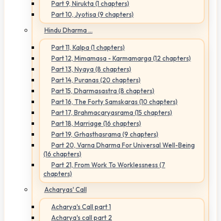
Part 9, Nirukta (1 chapters)
Part 10, Jyotisa (9 chapters)
Hindu Dharma ...
Part 11, Kalpa (1 chapters)
Part 12, Mimamasa - Karmamarga (12 chapters)
Part 13, Nyaya (8 chapters)
Part 14, Puranas (20 chapters)
Part 15, Dharmasastra (8 chapters)
Part 16, The Forty Samskaras (10 chapters)
Part 17, Brahmacaryasrama (15 chapters)
Part 18, Marriage (16 chapters)
Part 19, Grhasthasrama (9 chapters)
Part 20, Varna Dharma For Universal Well-Being
(16 chapters)
Part 21, From Work To Worklessness (7
chapters)
Acharyas' Call
Acharya's Call part 1
Acharya's call part 2