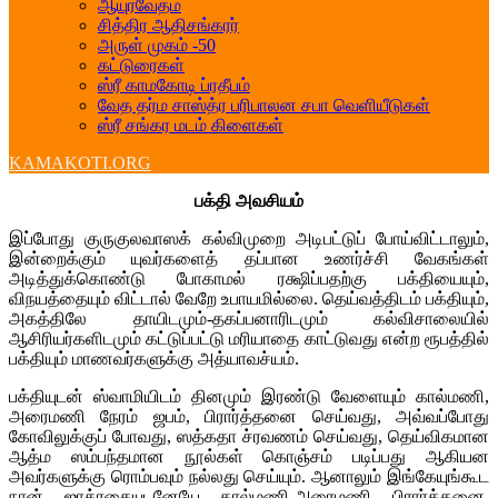
ஆயுர்வேதம்
சித்திர ஆதிசங்கரர்
அருள் முகம் -50
கட்டுரைகள்
ஸ்ரீ காமகோடி ப்ரதீபம்
வேத தர்ம சாஸ்த்ர பரிபாலன சபா வெளியீடுகள்
ஸ்ரீ சங்கர மடம் கிளைகள்
KAMAKOTI.ORG
பக்தி அவசியம்
இப்போது குருகுலவாஸக் கல்விமுறை அடிபட்டுப் போய்விட்டாலும்,
இன்றைக்கும் யுவர்களைத் தப்பான உணர்ச்சி வேகங்கள்
அடித்துக்கொண்டு போகாமல் ரக்ஷிப்பதற்கு பக்தியையும்,
விநயத்தையும் விட்டால் வேறே உபாயமில்லை. தெய்வத்திடம் பக்தியும்,
அகத்திலே தாயிடமும்-தகப்பனாரிடமும் கல்விசாலையில்
ஆசிரியர்களிடமும் கட்டுப்பட்டு மரியாதை காட்டுவது என்ற ரூபத்தில்
பக்தியும் மாணவர்களுக்கு அத்யாவச்யம்.
பக்தியுடன் ஸ்வாமியிடம் தினமும் இரண்டு வேளையும் கால்மணி,
அரைமணி நேரம் ஜபம், பிரார்த்தனை செய்வது, அவ்வப்போது
கோவிலுக்குப் போவது, ஸத்கதா ச்ரவணம் செய்வது, தெய்விகமான
ஆத்ம ஸம்பந்தமான நூல்கள் கொஞ்சம் படிப்பது ஆகியன
அவர்களுக்கு ரொம்பவும் நல்லது செய்யும். ஆனாலும் இங்கேயுங்கூட
நான் ஜாக்ரதையுடனேயே கால்மணி-அரைமணி பிரார்த்தனை,