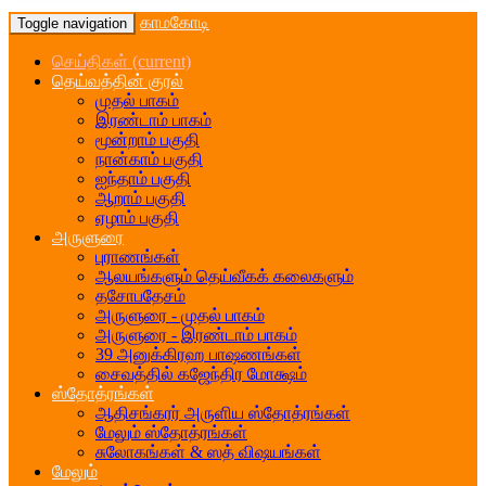
காமகோடி
Toggle navigation
செய்திகள்
(current)
தெய்வத்தின் குரல்
முதல் பாகம்
இரண்டாம் பாகம்
மூன்றாம் பகுதி
நான்காம் பகுதி
ஐந்தாம் பகுதி
ஆறாம் பகுதி
ஏழாம் பகுதி
அருளுரை
புராணங்கள்
ஆலயங்களும் தெய்வீகக் கலைகளும்
தசோபதேசம்
அருளுரை - முதல் பாகம்
அருளுரை - இரண்டாம் பாகம்
39 அனுக்கிரஹ பாஷணங்கள்
சைவத்தில் கஜேந்திர மோக்ஷம்
ஸ்தோத்ரங்கள்
ஆதிசங்கரர் அருளிய ஸ்தோத்ரங்கள்
மேலும் ஸ்தோத்ரங்கள்
சுலோகங்கள் & ஸத் விஷயங்கள்
மேலும்