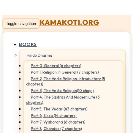
KAMAKOTI.ORG
Toggle navigation
BOOKS
Hindu Dharma
Part 0, General (6 chapters)
Part 1, Religion In General (7 chapters)
Part 2, The Vedic Religion: Introductory (5
chapters)
Part 3, The Vedic Religion(10 chap.)
Part 4, The Sastras And Modern Life (3
chapters)
Part 5, The Vedas (43 chapters)
Part 6, Siksa (14 chapters)
Part 7, Vyakarana (6 chapters)
Part 8, Chandas (7 chapters)