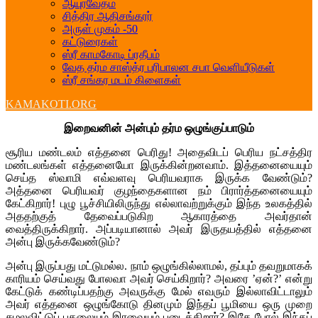
ஆயுர்வேதம்
சித்திர ஆதிசங்கரர்
அருள் முகம் -50
கட்டுரைகள்
ஸ்ரீ காமகோடி ப்ரதீபம்
வேத தர்ம சாஸ்த்ர பரிபாலன சபா வெளியீடுகள்
ஸ்ரீ சங்கர மடம் கிளைகள்
KAMAKOTI.ORG
இறைவனின் அன்பும் தர்ம ஒழுங்குப்பாடும்
சூரிய மண்டலம் எத்தனை பெரிது! அதைவிடப் பெரிய நட்சத்திர
மண்டலங்கள் எத்தனையோ இருக்கின்றனவாம். இத்தனையையும்
செய்த ஸ்வாமி எவ்வளவு பெரியவராக இருக்க வேண்டும்?
அத்தனை பெரியவர் குழந்தைகளான நம் பிரார்த்தனையையும்
கேட்கிறார்! புழு பூச்சியிலிருந்து எல்லாவற்றுக்கும் இந்த உலகத்தில்
அததற்குத் தேவைப்படுகிற ஆகாரத்தை அவர்தான்
வைத்திருக்கிறார். அப்படியானால் அவர் இருதயத்தில் எத்தனை
அன்பு இருக்கவேண்டும்?
அன்பு இருப்பது மட்டுமல்ல. நாம் ஒழுங்கில்லாமல், தப்பும் தவறுமாகக்
காரியம் செய்வது போலவா அவர் செய்கிறார்? அவரை ’ஏன்?’ என்று
கேட்டுக் கண்டிப்பதற்கு அவருக்கு மேல் எவரும் இல்லாவிட்டாலும்
அவர் எத்தனை ஒழுங்கோடு தினமும் இந்தப் பூமியை ஒரு முறை
சுழலவிட்டுப் பகலையும் இரவையும் படைக்கிறார்? இதே போல் இந்தப்