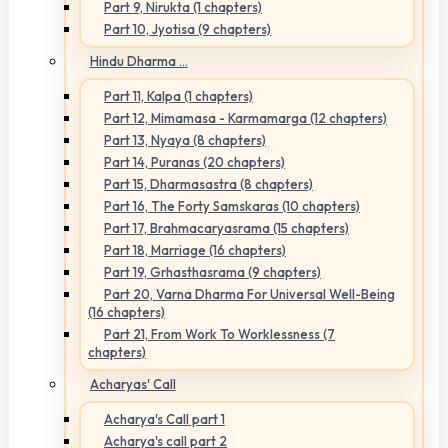
Part 9, Nirukta (1 chapters)
Part 10, Jyotisa (9 chapters)
Hindu Dharma ...
Part 11, Kalpa (1 chapters)
Part 12, Mimamasa - Karmamarga (12 chapters)
Part 13, Nyaya (8 chapters)
Part 14, Puranas (20 chapters)
Part 15, Dharmasastra (8 chapters)
Part 16, The Forty Samskaras (10 chapters)
Part 17, Brahmacaryasrama (15 chapters)
Part 18, Marriage (16 chapters)
Part 19, Grhasthasrama (9 chapters)
Part 20, Varna Dharma For Universal Well-Being
(16 chapters)
Part 21, From Work To Worklessness (7
chapters)
Acharyas' Call
Acharya's Call part 1
Acharya's call part 2