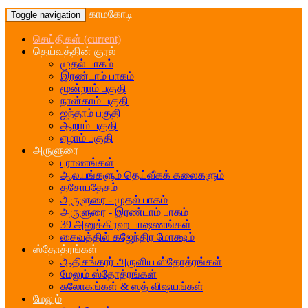
காமகோடி
Toggle navigation
செய்திகள்
(current)
தெய்வத்தின் குரல்
முதல் பாகம்
இரண்டாம் பாகம்
மூன்றாம் பகுதி
நான்காம் பகுதி
ஐந்தாம் பகுதி
ஆறாம் பகுதி
ஏழாம் பகுதி
அருளுரை
புராணங்கள்
ஆலயங்களும் தெய்வீகக் கலைகளும்
தசோபதேசம்
அருளுரை - முதல் பாகம்
அருளுரை - இரண்டாம் பாகம்
39 அனுக்கிரஹ பாஷணங்கள்
சைவத்தில் கஜேந்திர மோக்ஷம்
ஸ்தோத்ரங்கள்
ஆதிசங்கரர் அருளிய ஸ்தோத்ரங்கள்
மேலும் ஸ்தோத்ரங்கள்
சுலோகங்கள் & ஸத் விஷயங்கள்
மேலும்