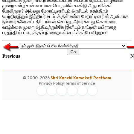
வாழ்க்கை முறை என்ற உண்மையான சுயமாக ஏற்பட்ட வாழ்க்கை
முறை என்ற உண்மையான பொருளில் கண்டு அநுபவிக்கப்
போகிறதா? அல்லது மேநாட்டினரிடம் அரசியல் சுதந்திரம்
பெற்றிருந்தும் இந்தியர் உடம்புக்குள் உள்ள மேநாட்டினரின் ஆவியாக
நம்மவர்களே சட்டதிட்டங்கள் செய்து, அவர்களது கொள்கை,
வாழ்க்கை முறை ஆகிவற்றுக்கே இனியும் நாட்டின் உயிரானது
பரதந்திரப்பட்டிருக்கும் நிலைதான் வாய்க்கப்போகிறதா?
Previous
N
© 2000-2026
Shri Kanchi Kamakoti Peetham
Privacy Policy
|
Terms of Service