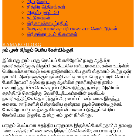
ஆயுர்வேதம்
சித்திர ஆதிசங்கரர்
அருள் முகம் -50
கட்டுரைகள்
ஸ்ரீ காமகோடி ப்ரதீபம்
வேத தர்ம சாஸ்த்ர பரிபாலன சபா வெளியீடுகள்
ஸ்ரீ சங்கர மடம் கிளைகள்
KAMAKOTI.ORG
நம் முன் நிற்கும் பெரிய கேள்விக்குறி
இப்போது நாம் யாது செய்யப் போகிறோம்? நமது ஆத்மிக
நாகரிகத்திற்குத் திரும்பி உலகியலில் எளியராகவும், உள்ள உயர்வில்
பெரியவர்களாகவும் உலக நாடுகளிடையே தனி ஸ்தானம் பெற்ற ஒரே
நாடாகி, அவர்களுக்கும் நல்வழி காட்டி உயர்வு பெற முயற்சி செய்யப்
போகிறோமா? அல்லது நமது ஆன்மிக நாகரிகத்தை நாமே
மனமறிந்து மிச்சசொச்சமும் பறிகொடுத்து, நமக்கு அரசியல்
சுதந்திரம் கொடுத்து வெளியேறியவர்களின் உலகியல்
நாகரிகத்திற்கே தொடர்ந்தும் அடிமைப்பட்டவர்களாக இருந்து,
ஏனைய நாடுகளில் பின்தங்கிய ஒன்றாக ஓடிக்கொண்டிருக்கப்
போகிறோமா? மனத்தை மிகவும் வியாகுலப்படுத்தும் பெரிய
கேள்வியாக இதுவே இன்று எம் முன் நிற்கிறது.
பாரதம் மெய்யான சுதந்திர பாரதமாக இருக்கப்போகிறதா? அதாவது
"ஸ்வ - தந்திரம்" என்பதை இந்நாட்டுக்கென்றே சுயமாக ஏற்பட்ட