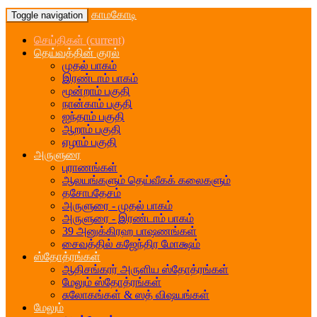
காமகோடி
Toggle navigation
செய்திகள்
(current)
தெய்வத்தின் குரல்
முதல் பாகம்
இரண்டாம் பாகம்
மூன்றாம் பகுதி
நான்காம் பகுதி
ஐந்தாம் பகுதி
ஆறாம் பகுதி
ஏழாம் பகுதி
அருளுரை
புராணங்கள்
ஆலயங்களும் தெய்வீகக் கலைகளும்
தசோபதேசம்
அருளுரை - முதல் பாகம்
அருளுரை - இரண்டாம் பாகம்
39 அனுக்கிரஹ பாஷணங்கள்
சைவத்தில் கஜேந்திர மோக்ஷம்
ஸ்தோத்ரங்கள்
ஆதிசங்கரர் அருளிய ஸ்தோத்ரங்கள்
மேலும் ஸ்தோத்ரங்கள்
சுலோகங்கள் & ஸத் விஷயங்கள்
மேலும்