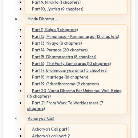
Part 9, Nirukta (1 chapters)
Part 10, Jyotisa (9 chapters)
Hindu Dharma ...
Part 11, Kalpa (1 chapters)
Part 12, Mimamasa - Karmamarga (12 chapters)
Part 13, Nyaya (8 chapters)
Part 14, Puranas (20 chapters)
Part 15, Dharmasastra (8 chapters)
Part 16, The Forty Samskaras (10 chapters)
Part 17, Brahmacaryasrama (15 chapters)
Part 18, Marriage (16 chapters)
Part 19, Grhasthasrama (9 chapters)
Part 20, Varna Dharma For Universal Well-Being
(16 chapters)
Part 21, From Work To Worklessness (7
chapters)
Acharyas' Call
Acharya's Call part 1
Acharya's call part 2