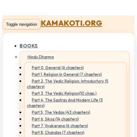
KAMAKOTI.ORG
Toggle navigation
BOOKS
Hindu Dharma
Part 0, General (6 chapters)
Part 1, Religion In General (7 chapters)
Part 2, The Vedic Religion: Introductory (5
chapters)
Part 3, The Vedic Religion(10 chap.)
Part 4, The Sastras And Modern Life (3
chapters)
Part 5, The Vedas (43 chapters)
Part 6, Siksa (14 chapters)
Part 7, Vyakarana (6 chapters)
Part 8, Chandas (7 chapters)